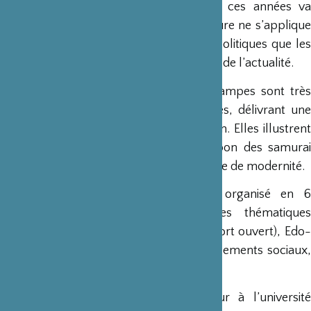
transformations. Leur production dans ces années va
atteindre des quantités inédites. La censure ne s’applique
plus à l’empereur et aux personnages politiques que les
peintres peuvent représenter en fonction de l’actualité.
Afin d’être plus spectaculaires, ces estampes sont très
souvent des diptyques ou des triptyques, délivrant une
vision panoramique de ce nouveau Japon. Elles illustrent
magistralement cette époque où le Japon des samurai
disparut pour laisser place à un pays avide de modernité.
Abondamment illustré, ce livre est organisé en 6
chapitres correspondant aux grandes thématiques
iconographiques : Yokohama (premier port ouvert), Edo-
Tôkyô, le couple impérial, les bouleversements sociaux,
les actualités, les divertissements.
Brigitte Koyama-Richard est professeur à l’université