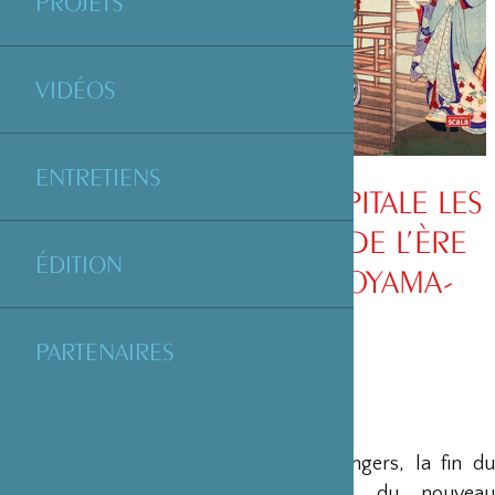
PROJETS
VIDÉOS
ENTRETIENS
« TOKYO, NOUVELLE CAPITALE LES
ESTAMPES JAPONAISES DE L’ÈRE
ÉDITION
MEIJI » DE BRIGITTE KOYAMA-
RICHARD
PARTENAIRES
L’ouverture du pays aux bateaux étrangers, la fin du
règne des Tokugawa et le désir du nouveau