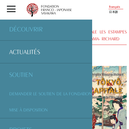
français
日本語
DÉCOUVRIR
ACTUALITÉS
| « TOKYO, NOUVELLE CAPITALE LES ESTAMPES
JAPONAISES DE L’ÈRE MEIJI » DE BRIGITTE KOYAMA- RICHARD
ACTUALITÉS
SOUTIEN
DEMANDER LE SOUTIEN DE LA FONDATION
MISE À DISPOSITION