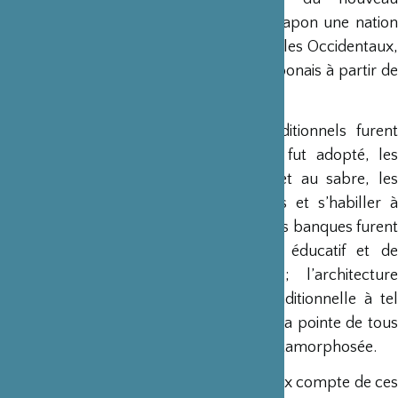
gouvernement de faire au plus vite du Japon une nation
moderne, pour éviter la colonisation par les Occidentaux,
bouleversèrent la vie quotidienne des Japonais à partir de
la fin des années 1860.
La plupart des usages et valeurs traditionnels furent
abandonnés : le calendrier occidental fut adopté, les
samurai durent renoncer au chignon et au sabre, les
femmes cesser de se noircir les dents et s’habiller à
l’occidental ; une nouvelle monnaie et des banques furent
créées, ainsi qu’un nouveau système éducatif et de
nouveaux moyens de transports ; l’architecture
européenne remplaça l’architecture traditionnelle à tel
point que la nouvelle capitale, Tôkyô, à la pointe de tous
ces changements, fut complètement métamorphosée.
Ce sont les estampes qui rendent le mieux compte de ces