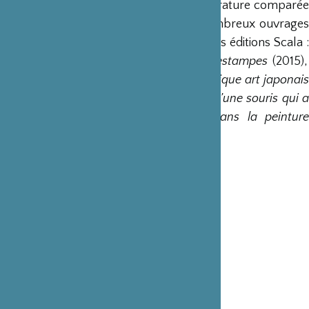
Musashi à Tôkyô, où elle enseigne la littérature comparée
et l’histoire de l’art. Elle a publié de nombreux ouvrages
sur le Japon et notamment aux Nouvelles éditions Scala :
Les Estampes japonaises
(2014),
Jeux d’estampes
(2015),
Beautés japonaises
(2016),
Yôkai, fantastique art japonai
(2017),
Le Japon à Paris
(2018),
Histoire d’une souris qui 
réussi dans la vie
(2018),
Animaux dans la peinture
japonaise
(2020) et
Shin hanga
(2021).
Nouvelles éditions Scala
Couverture reliée plein papier
Format 29 x 24 cm
188 pages
130 illustrations
Parution octobre 2022
ISBN : 9782359882797
Prix de vente : 35€