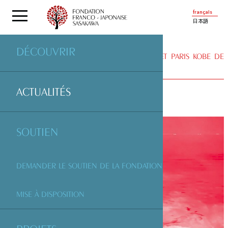
français
日本語
DÉCOUVRIR
ACTUALITÉS
| PERFORMANCE IV DU PROJET PARIS KOBE DE
PASCALE-SOPHIE KAPARIS AVEC YUKO HARA
ACTUALITÉS
SOUTIEN
DEMANDER LE SOUTIEN DE LA FONDATION
MISE À DISPOSITION