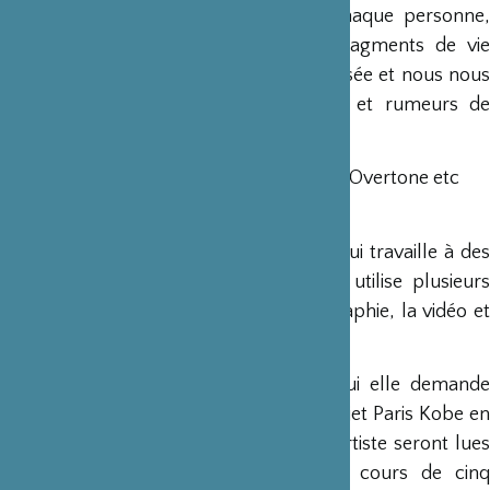
les habitations refuges. Elle nomme chaque personne,
ouvre sa partition et nous livre des fragments de vie
sonores et parlés. Elle termine sa traversée et nous nous
éloignons lentement des mouvements et rumeurs de
cette cité.
* First Overtone, Second Overtone, Third Overtone etc
* Le camp de Zaatari, Jordanie
Pascale-Sophie Kaparis
est une artiste qui travaille à des
installations et des performances. Elle utilise plusieurs
mediums comme l’estampe, la photographie, la vidéo et
le dessin.
Elle s’associe à l’altiste Yuko Hara à qui elle demande
d’être la musicienne de son nouveau projet Paris Kobe en
2019. Les nouvelles transcriptions de l’artiste seront lues
et interprétées expérimentalement au cours de cinq