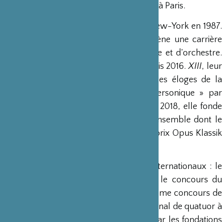
performances à la Maison du Japon CIUP à Paris.
Yuko Hara
, altiste japonaise, est née à New-York en 1987
Elle vit désormais en Europe où elle mène une carrière
internationale de musicienne de chambre et d’orchestre.
Elle est membre du Quatuor Ardeo depuis 2016.
XIII
, leu
dernier enregistrement (2020), a reçu les éloges de la
presse, qualifié entre autres de « supersonique » par
Pizzicato et de « choc » par Classica. En 2018, elle fonde
avec ses collègues de Brême le Franz Ensemble dont le
premier disque remporte le prestigieux prix Opus Klassik
en 2020.
Yuko Hara a remporté plusieurs prix internationaux : le
9ème concours Lionel Tetis Viola (UK), le concours du
Baseler Orchestergesellschaft (CH), le 5ème concours de
musique de Tôkyô, le concours international de quatuor à
cordes d’Osaka, et deux prix décernés par les fondations