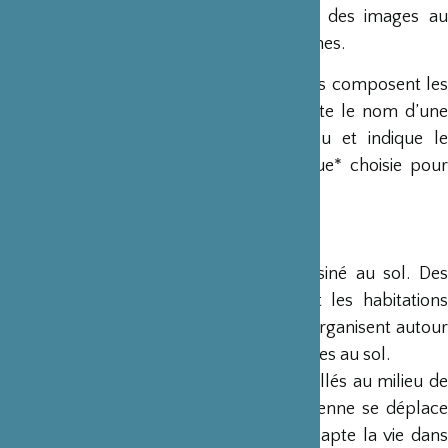
recueille ces entretiens que j’associe à des images au
coeur de mes préoccupations et recherches.
Ces images et les textes de ces entretiens composent les
partitions MONDE. Chaque partition porte le nom d’une
personne avec qui l’entretien a eu lieu et indique le
numéro de la fréquence de l’harmonique* choisie pour
son interprétation.
Installation et performance :
Le plan d’une cité vue d’avion est dessiné au sol. Des
carrés blancs en rangs serrés figurent les habitations
d’urgence d’un camp de réfugiés* qui s’organisent autour
de trois courbes de sons également tracées au sol.
Six pupitres avec six partitions sont installés au milieu de
ce morceau de ville précaire. La musicienne se déplace
autour des habitations de fortune. Elle capte la vie dans