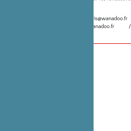
Matsuo et Aoyama (JP).
Réservation indispensable à
pascalekaparis@wanadoo.fr
contacts -
pascalekaparis@wanadoo.fr
yukohara_va@yahoo.co.jp
CATÉGORIE
La Fondation aime