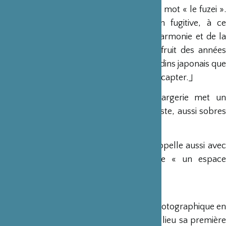
spiritualité, l’harmonie et la beauté,en un mot « le fuzei ».
Ce livre est une ode à cette émotion fugitive, à ce
sentiment poétique qui se dégage de l’harmonie et de la
beauté mélancolique des choses et le fruit des années
d’immersion photographique dans les jardins japonais que
le photographe Claude Lefèvre a réussi à capter.」
La préface de l’écrivaine Diane de Margerie met un
contrepoint de mots aux images de l’artiste, aussi sobres
et poétiques que des haïkus.
L’introduction de François Barré nous rappelle aussi avec
pertinence que le jardin est lui-même « un espace
intérieur et extérieur à la fois ».
L’auteur
Claude Lefèvre a débuté son aventure photographique en
1966 au journal »France Soir ». En 1972 a lieu sa première