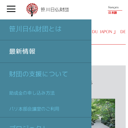
français
日本語
笹川日仏財団とは
最新情報
| 「LE FUZEI DANS LES JARDINS DU JAPON」 DE
CLAUDE LEFÈVRE
最新情報
財団の支援について
助成金の申し込み方法
パリ本部会議室のご利用