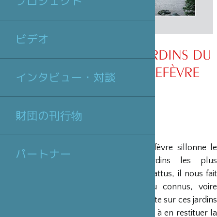
プロジェクト
ビデオ
「LE FUZEI DANS LES JARDINS DU
JAPON」 DE CLAUDE LEFÈVRE
インタビュー・対談
財団の刊行物
Présentation de l’éditeur
「Voilà plus de 10 ans que Claude Lefèvre sillonne le
パートナー
Japon, pour photographier les jardins les plus
remarquables. En dehors des sentiers battus, il nous fait
découvrir d’extraordinaires jardins, peu connus, voire
inconnus des japonais eux-mêmes. Il porte sur ces jardins
un regard poétique très singulier qui vise à en restituer la