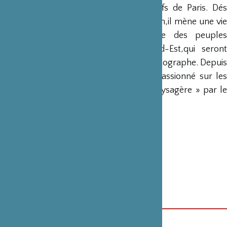
exposition au Musée des Arts Décoratifs de Paris. Dés
lors,et avant même de découvrir le Japon,il mène une vie
d’errance humanitaire à la rencontre des peuples
d’Afrique,d’Amérique et d’Asie du Sud-Est,qui seront
autant de sujets d’exposition pour le photographe. Depuis
2009 Claude Lefèvre mène un travail passionné sur les
200 jardins classés « lieux de beauté paysagère » par le
Ministère de la Culture du Japon.
Date de parution : 10 octobre 2019
Prix public : 45 €
Format : 23,5cm X 35cm
192 pages-140 photographies
Éditeur : Les Éditions ULMER
ISBN : 9782379220159
カテゴリー