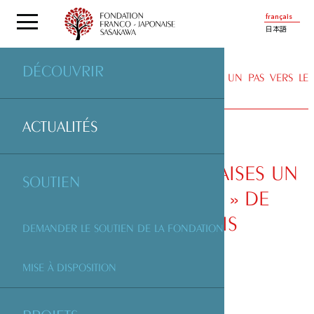
français
日本語
DÉCOUVRIR
ACTUALITÉS
| « IMPRESSIONS JAPONAISES UN PAS VERS LE
MOINS » DE CHRISTINE JORDIS
ACTUALITÉS
« IMPRESSIONS JAPONAISES UN
SOUTIEN
PAS VERS LE MOINS » DE
CHRISTINE JORDIS
DEMANDER LE SOUTIEN DE LA FONDATION
MISE À DISPOSITION