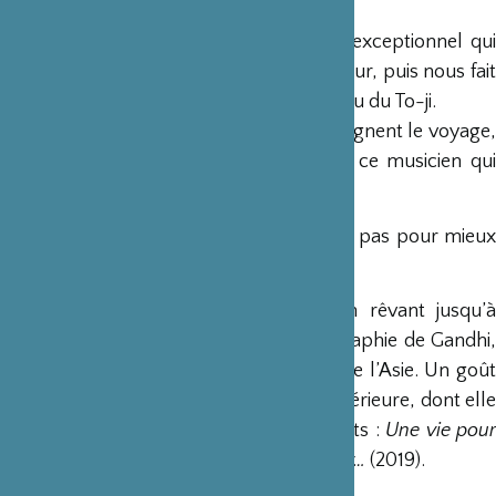
L’auteur suit Kûkai à Kôya-san, un site exceptionnel qui
garde vivante la présence de son fondateur, puis nous fait
pénétrer dans les temples du Daitoku-ji ou du To-ji.
D’autres présences inspirent et accompagnent le voyage,
Claudel, Barthes et Nicolas Bouvier, ou ce musicien qui
entend le message de pierres…
Un pas vers le moins, autrement dit : un pas pour mieux
comprendre l’énigmatique Japon."
De livre en livre, depuis Bali, Java, en rêvant jusqu’à
Paysage d’hiver, en passant par sa biographie de Gandhi,
Christine Jordis poursuit sa découverte de l’Asie. Un goût
de l’aventure, intérieure aussi bien qu’extérieure, dont elle
donne les raisons dans deux récits récents :
Une vie pou
l’impossible
(2012) et
Tu n’as pas de coeur…
(2019).