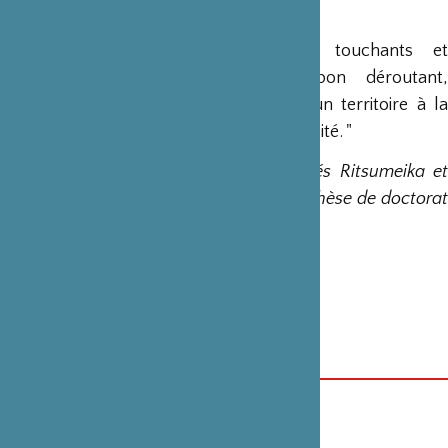
cheveux sur une tête.
Ces cinquante contes fantastiques, touchants et
inattendus, nous racontent un Japon déroutant,
traditionnel et légendaire, ancré dans un territoire à la
frontière du mythe, de l’histoire, de la réalité. "
Eric Faure
est professeur des universités Ritsumeika e
Doshisha de Kyôto. Il est titulaire d’une thèse de doctorat
en études japonaises de l’Inalco.
ISBN : 978-2-343-20678-3
23 €
Format 13,5 x 21,5 cm
224 pages
CATÉGORIE
La Fondation aime