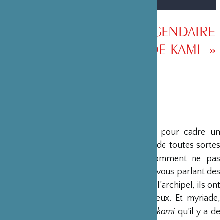
ERIC FAURE « JAPON LÉGENDAIRE
CINQUANTE HISTOIRES DE KAMI »
4ème de couverture
"Les contes et légendes du Japon ont pour cadre un
univers mystérieux et inquiétant peuplé de toutes sortes
d’êtres étranges et surprenants. Et comment ne pas
commencer ce voyage extraordinaire en vous parlant des
kami
? Quand Izanami et Izanagi ont créé l’archipel, ils ont
donné naissance à cette myriade de dieux. Et myriade,
c’est peu dire : on dit qu’il y a autant de
kami
qu’il y a d