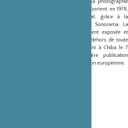
& Her, Passing Summer
) ancrent déjà sa photographi
dans un univers urbain et quotidien et le portent, en 1978,
vers son premier succès international, grâce à la
publication de
Fûshi Kazen
par Asahi Sonorama. La
singularité de son œuvre, principalement exposée et
publiée au Japon, en fait un artiste en dehors de toute
école photographique. Issei Suda s’éteint à Chiba le 7
mars 2019.
78
constitue sa première publicatio
posthume réalisée par une maison d’édition européenne.
Couverture rigide
24 x 28 cm
78 photographies
128 pages
Français / anglais / japonais
Date de publication : 1er avril 2020
ISBN : 979-10-96383-16-0