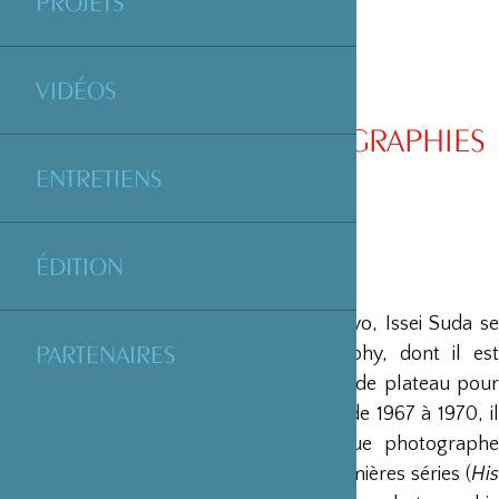
PROJETS
VIDÉOS
« 78 » LIVRE DE PHOTOGRAPHIES
DE ISSEI SUDA
ENTRETIENS
ÉDITION
Photographe japonais né en 1940 à Tokyo, Issei Suda se
PARTENAIRES
forme au Tokyo College of Photography, dont il est
diplômé en 1962. D’abord photographe de plateau pour
la compagnie théâtrale « Tenjo Sajiki », de 1967 à 1970, il
entame ensuite sa carrière en tant que photographe
indépendant à compter de 1971. Ses premières séries (
His