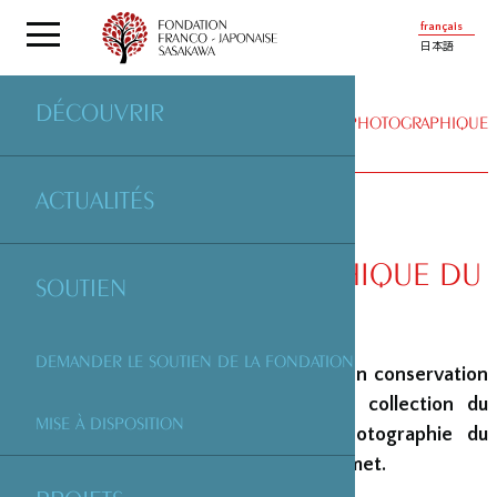
français
日本語
DÉCOUVRIR
_ARTICLE MIS EN EXERGUE
| LE FONDS PHOTOGRAPHIQUE
DU DR DUBOIS
ACTUALITÉS
LE FONDS PHOTOGRAPHIQUE DU
SOUTIEN
DR DUBOIS
DEMANDER LE SOUTIEN DE LA FONDATION
Aide à la documentation et à la mise en conservation
du fonds photographique issu de la collection du
MISE À DISPOSITION
Docteur Dubois au département photographie du
Musée National des Arts Asiatiques Guimet.