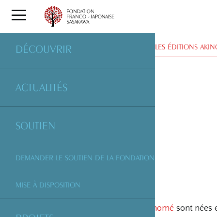
PARTENAIRES
| LES ÉDITIONS AKI
DÉCOUVRIR
ACTUALITÉS
SOUTIEN
DEMANDER LE SOUTIEN DE LA FONDATION
MISE À DISPOSITION
Les
éditions Akinomé
sont nées 