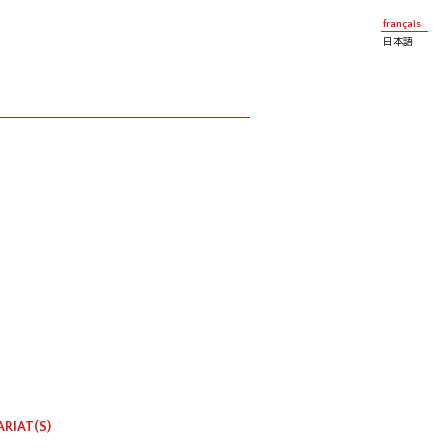
français
日本語
RIAT(S)