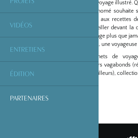
PROJETS
le domaine du voyage illustré. Q
l’aquarelle, Akinomé souhaite 
voyage, goûter aux recettes de 
VIDÉOS
Gibus, s’émerveiller devant la
Akinomé s’engage plus que jamai
de sa fondatrice, une voyageus
ENTRETIENS
collection Carnets de voyage 
collection Cœurs vagabonds (réc
ÉDITION
inspirées par l’ailleurs), collecti
PARTENAIRES