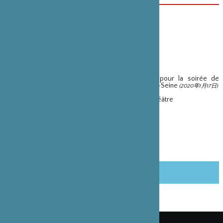
ウェブサイト
http://gareautheatre.com/
パートナーシップ
La fondation soutient l’invitation de Yoshi Oida pour la soirée de
lancement du Nouveau Gare au Théâtre à Vitry-sur-Seine
(2020年1月17日)
ヴィトリ・シュール・セーヌの新劇場 Gare au Théâtre
ヨシ笈田による柿落とし公演
(2020年1月17日)
この記事をシェアする