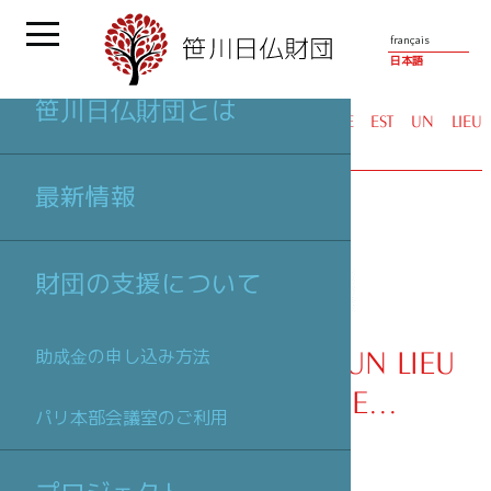
français
日本語
笹川日仏財団とは
パートナー
| GARE AU THÉÂTRE EST UN LIEU
PLURIDISCIPLINAIRE...
最新情報
財団の支援について
GARE AU THÉÂTRE EST UN LIEU
助成金の申し込み方法
PLURIDISCIPLINAIRE...
パリ本部会議室のご利用