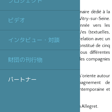
プロジェクト
Gare au Théâtre est un lieu pluridisciplinaire dédié à la
création artistique et citoyenne, situé à Vitry-sur-Seine.
ビデオ
Son orientation artistique est positionnée vers les
écritures d’auteurs et d’autrices vivant/es (textuelles,
gestuelles, visuelles, numériques) et la relation avec un
インタビュー・対談
territoire en transformation. Cet outil, constitué de cinq
salles de travail, permet d’accueillir sous différentes
財団の刊行物
formes de résidence ou collaboration des compagnies
artistiques.
Le programme de la nouvelle direction s’oriente autour
パートナー
de trois axes majeurs : l’accompagnement de
l’émergence, le soutien à l’écriture contemporaine et
l’implantation territoriale.
Le lieu est dirigé par Diane Landrot et Yan Allegret.