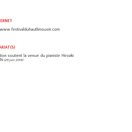
TERNET
//www.festivalduhautlimousin.com
RIAT(S)
tion soutient la venue du pianiste Hiroaki
hi
(29 juin 2014)