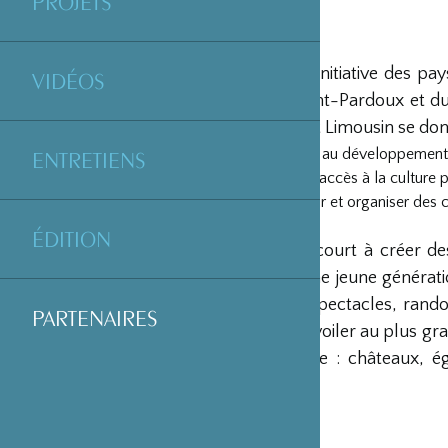
PROJETS
Né en 1999 à l’initiative des p
VIDÉOS
Marche, de Saint-Pardoux et du
Festival du Haut Limousin se don
Contribuer au développement c
ENTRETIENS
Favoriser l’accès à la culture 
Promouvoir et organiser des co
ÉDITION
Le Festival concourt à créer de
confirmés et une jeune génératio
des concerts, spectacles, rand
PARTENAIRES
artistiques à dévoiler au plus 
la Haute-Vienne : châteaux, égl
lieux insolites.