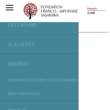
français
日本語
DÉCOUVRIR
PARTENAIRES
| ESPACE ISAKY
ACTUALITÉS
SOUTIEN
DEMANDER LE SOUTIEN DE LA FONDATION
MISE À DISPOSITION
ESPACE ISAKY