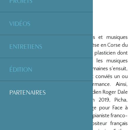
PROJETS
VIDÉOS
Créé en 2018, l’espace Isaky (Images et musiques
actuelles, association loi de 1901) à Cargèse en Corse du
ENTRETIENS
Sud, accueille, chaque année un artiste plasticien dont
le travail entre en résonnance avec les musiques
ÉDITION
d’aujourd’hui. Une exposition de trois semaines s’ensuit,
après une soirée de vernissage où sont conviés un ou
plusieurs artistes pour une performance. Ainsi,
PARTENAIRES
l’association a invité l’artiste anglo-canadien Roger Dale
pour l’exposition Nec plus ultra, en 2019, Picha,
réalisateur, dessinateur et peintre belge pour Face à
face, avec Christophe Hohler, peintre et pianiste franco-
suisse, en 2020, le peintre et compositeur français