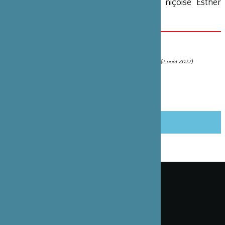
Daniel de Spirt et en 2021 la peintre niçoise Esther
Morisse.
PARTENARIAT(S)
Exposition Hiroshi Harada - l’Espace Isaki à Cargèse
(2 août 2022)
PARTAGER CET ARTICLE