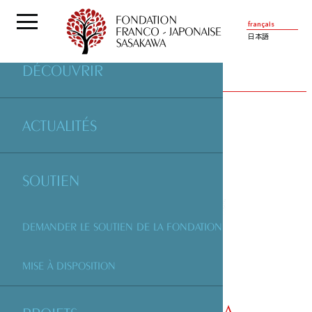
français
日本語
DÉCOUVRIR
PARTENAIRES
| ASSOCIATION ZEA
ACTUALITÉS
SOUTIEN
DEMANDER LE SOUTIEN DE LA FONDATION
MISE À DISPOSITION
ASSOCIATION ZEA