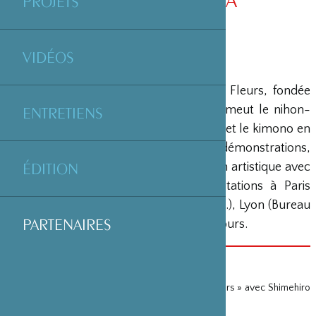
PROJETS
VIDÉOS
Association Zea/Compagnie Parade de Fleurs, fondée
par Shimehiro Nishikawa en 2009, promeut le nihon-
ENTRETIENS
buyô (danse kabuki), la musique kabuki et le kimono en
France. Elle organise des spectacles, démonstrations,
ÉDITION
cours et ateliers en développant l’action artistique avec
ses élèves. Elle a produit 15 manifestations à Paris
(Centre Pompidou, Uniqlo Le Marais etc.), Lyon (Bureau
PARTENAIRES
consulaire du Japon à Lyon), Chantilly, Tours.
PARTENARIAT(S)
Représentations de Nihon buyô « L’ivresse des fleurs » avec Shimehiro
Nishikawa
(14 mai 2025)