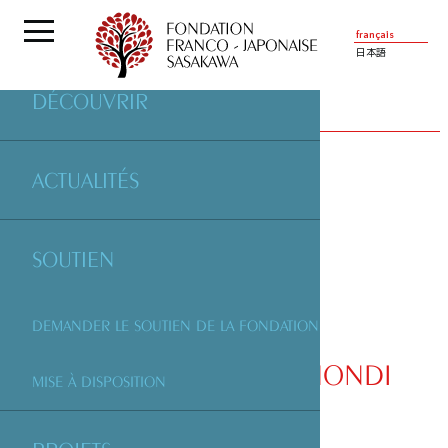
français
日本語
DÉCOUVRIR
PARTENAIRES
| ASSOCIATION ISULI MONDI
ACTUALITÉS
SOUTIEN
DEMANDER LE SOUTIEN DE LA FONDATION
ASSOCIATION ISULI MONDI
MISE À DISPOSITION