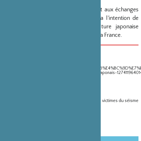
Consacrée spécialement au jumelage et aux échanges
mutuels entre Paris et Kyoto, l’ AAM a l’intention de
diffuser des informations sur la culture japonaise
traditionnelle et également sur celle de la France.
SITE INTERNET
https://www.facebook.com/pg/AAM-
%E4%BB%8F%E6%97%A5%E8%8A%B8%E8%A1%93%E4%BC%9D%E7%
Lassociation-des-arts-et-m%C3%A9tiers-franco-japonais-12741196401
PARTENARIAT(S)
Soirée UTAGE, Diner de Gala en faveur des artisans victimes du séisme
du 11 mars 2011
(10 septembre 2011)