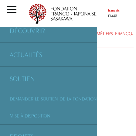
français
日本語
DÉCOUVRIR
PARTENAIRES
| ASSOCIATION DES ARTS ET MÉTIERS FRANCO-
JAPONAIS
ACTUALITÉS
SOUTIEN
DEMANDER LE SOUTIEN DE LA FONDATION
MISE À DISPOSITION