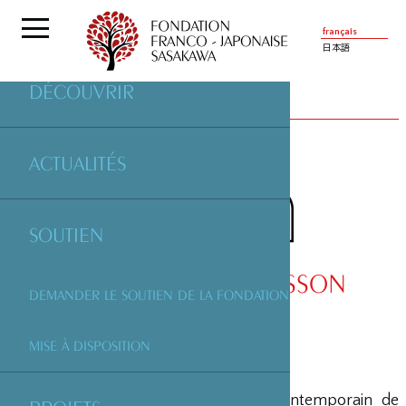
français
日本語
DÉCOUVRIR
PARTENAIRES
| ABBAYE DE MAUBUISSON
ACTUALITÉS
SOUTIEN
ABBAYE DE MAUBUISSON
DEMANDER LE SOUTIEN DE LA FONDATION
MISE À DISPOSITION
Inauguré en 2001, le centre d’art contemporain de