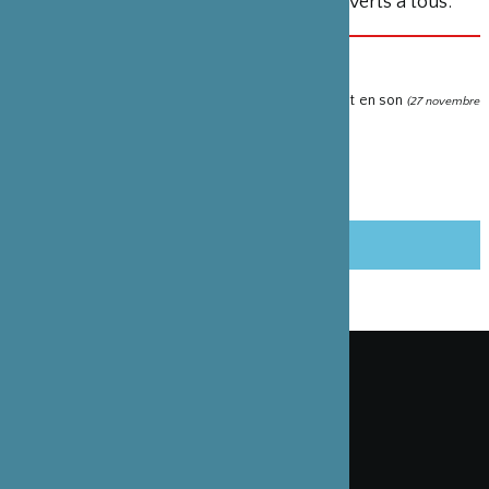
sonore ainsi que des ateliers de danse ouverts à tous.
PARTENARIAT(S)
Invitation de danseurs de buto au Festival en Chair et en son
(27 novembre
2022)
PARTAGER CET ARTICLE