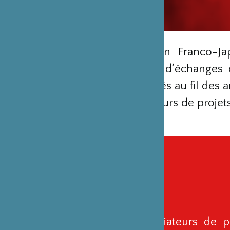
La Fondation Franco-J
rencontres, d’échanges 
solides noués au fil des a
des apporteurs de projets
Artistes, initiateurs de