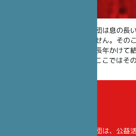
笹川日仏財団は息の長
に他なりません。その
ナーたちと長年かけて
ています。ここではそ
笹川日仏財団は、公益