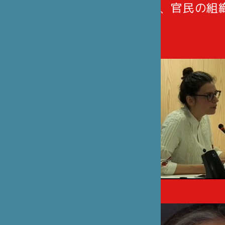
事業発案者、官民の組
た。