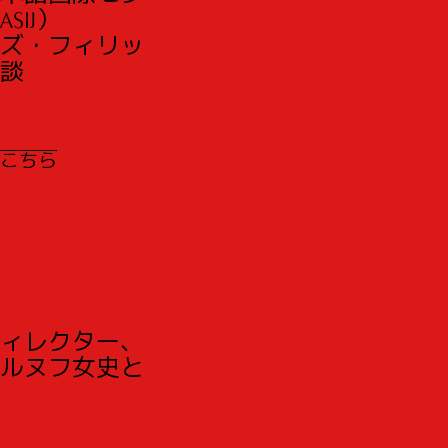
SIJ）
ズ・フィリッ
談
こちら
ィレクター、
ルヌフ女史と