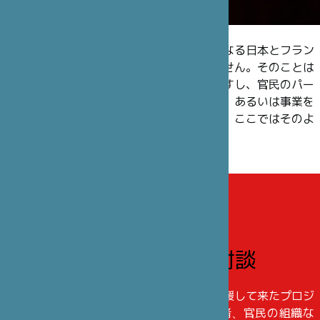
笹川日仏財団は息の長い交流や出会いからなる日本とフラン
スのヒューマンアドベンチャーに他なりません。そのことは
理事やスタッフの構成にも反映されていますし、官民のパー
トナーたちと長年かけて結んできた堅い絆、あるいは事業を
実施する人たちの多様性にも現れています。ここではそのよ
うな人たちについてご紹介します。
インタビュー・対談
笹川日仏財団は、公益活動の一環として支援して来たプロジ
ェクトを通じ、アーティスト、事業発案者、官民の組織な