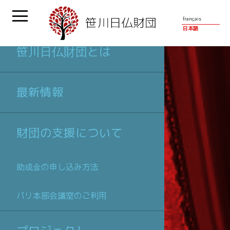
français
日本語
笹川日仏財団とは
最新情報
財団の支援について
助成金の申し込み方法
パリ本部会議室のご利用