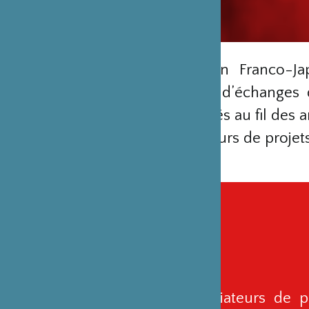
La Fondation Franco-J
rencontres, d’échanges 
solides noués au fil des a
des apporteurs de projets
Artistes, initiateurs de