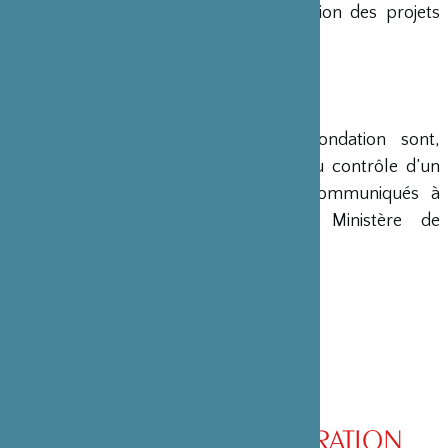
en charge le montage et la gestion des projets
émanant du Japon.
COMPTES
Les comptes annuels de la Fondation sont,
conformément à la loi, soumis au contrôle d’un
commissaire aux comptes et communiqués à
différents ministères, dont le Ministère de
l’Intérieur, son ministère de tutelle.
CONSEIL D’ADMINISTRATION