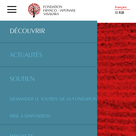
français
日本語
DÉCOUVRIR
ACTUALITÉS
SOUTIEN
DEMANDER LE SOUTIEN DE LA FONDATION
MISE À DISPOSITION