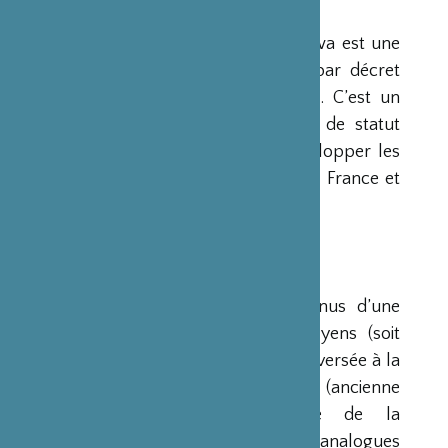
PRÉSENTATION
La Fondation Franco-Japonaise Sasakawa est une
fondation reconnue d’utilité publique par décret
du Premier Ministre du 23 mars 1990. C’est un
organisme privé, sans but lucratif et de statut
français, qui a pour mission de « développer les
relations culturelles et d’amitié entre la France et
le Japon ».
RESSOURCES
Ses ressources proviennent des revenus d’une
dotation initiale de trois milliards de yens (soit
environ 20 millions d’euros à l’époque) versée à la
France par la Fondation Nippon (ancienne
Fondation de l’Industrie Japonaise de la
Construction Navale). Des institutions analogues