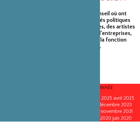
La Fondation peut s’enorgueillir d’un conseil où ont
siégé et siègent encore des personnalités politiques
marquantes, des créateurs et architectes, des artistes
du monde du spectacle, des capitaines d’entreprises,
ainsi que des personnalités émérites de la fonction
publique ou de la recherche scientifique.
CONSEILS D’ADMINISTRATION PAR ANNÉE
mars 2026
mars 2026
octobre 2025
octobre 2025
avril 2025
décembre 2024
décembre 2024
mai 2024
décembre 2023
avril 2023
octobre 2022
mai 2022
mai 2022
novembre 2021
novembre 2021
mai 2021
octobre 2020
juin 2020
juin 2020
octobre 2019
octobre 2019
avril 2019
octobre 2018
avril 2018
octobre 2017
octobre 2017
avril 2016
avril 2016
octobre 2015
octobre 2015
janvier 2015
octobre 2014
septembre 2013
avril 2013