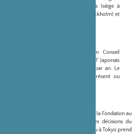
avaient déjà été créées aux Etats-Unis (siège à
New-York), en Scandinavie (siège à Stockholm) et
en Grande-Bretagne (siège à Londres).
CONSEIL D’ADMINISTRATION
La Fondation est administrée par un Conseil
d’Administration de 15 membres, dont 7 Japonais
et 8 Français, qui se réunit deux fois par an. Le
Ministre français de la Culture est présent ou
représenté au sein de ce Conseil.
DIRECTION
Un Directeur Général gère et dirige la Fondation au
siège de Paris, en accord avec les décisions du
Conseil d’Administration. Un bureau à Tokyo prend