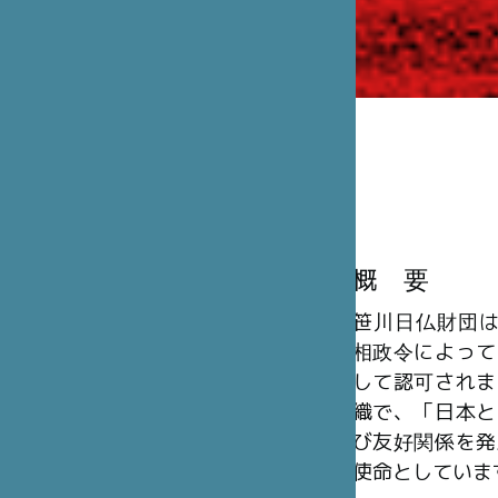
概 要
笹川日仏財団は、
相政令によって
して認可されま
織で、「日本と
び友好関係を発
使命としていま