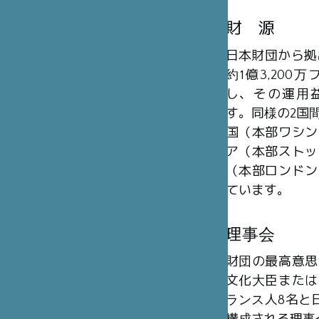
財 源
日本財団から拠
約1億3,20
し、その運用
す。同様の2国
国（本部ワシン
ア（本部ストッ
（本部ロンドン
ています。
理事会
財団の最高意思
文化大臣または
ランス人8名と日