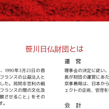
笹川日仏財団とは
運 営
1990年3月23日の首
理事会の決定に従い
フランスの公益法人と
長が財団の運営にあ
した。民間非営利の組
京事務局は、日本か
フランスの間の文化及
ェクトの企画、管理を
展させること」をその
す。
会 計