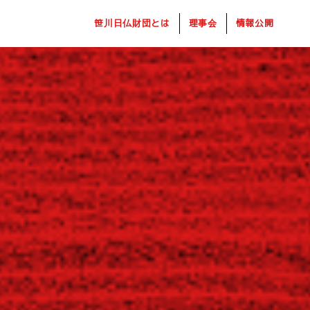
笹川日仏財団とは
理事会
情報公開