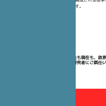
構成される理事
す。
理事には、過去も現在も、政
た高官や学術研究者にご就任
理事会