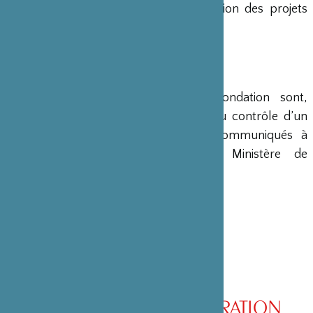
en charge le montage et la gestion des projets
émanant du Japon.
COMPTES
Les comptes annuels de la Fondation sont,
conformément à la loi, soumis au contrôle d’un
commissaire aux comptes et communiqués à
différents ministères, dont le Ministère de
l’Intérieur, son ministère de tutelle.
CONSEIL D’ADMINISTRATION