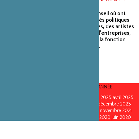
La Fondation peut s’enorgueillir d’un conseil où ont
siégé et siègent encore des personnalités politiques
marquantes, des créateurs et architectes, des artistes
du monde du spectacle, des capitaines d’entreprises,
ainsi que des personnalités émérites de la fonction
publique ou de la recherche scientifique.
CONSEILS D’ADMINISTRATION PAR ANNÉE
mars 2026
mars 2026
octobre 2025
octobre 2025
avril 2025
décembre 2024
décembre 2024
mai 2024
décembre 2023
avril 2023
octobre 2022
mai 2022
mai 2022
novembre 2021
novembre 2021
mai 2021
octobre 2020
juin 2020
juin 2020
octobre 2019
octobre 2019
avril 2019
octobre 2018
avril 2018
octobre 2017
octobre 2017
avril 2016
avril 2016
octobre 2015
octobre 2015
janvier 2015
octobre 2014
septembre 2013
avril 2013