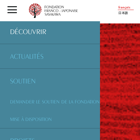
français
日本語
DÉCOUVRIR
ACTUALITÉS
SOUTIEN
DEMANDER LE SOUTIEN DE LA FONDATION
MISE À DISPOSITION