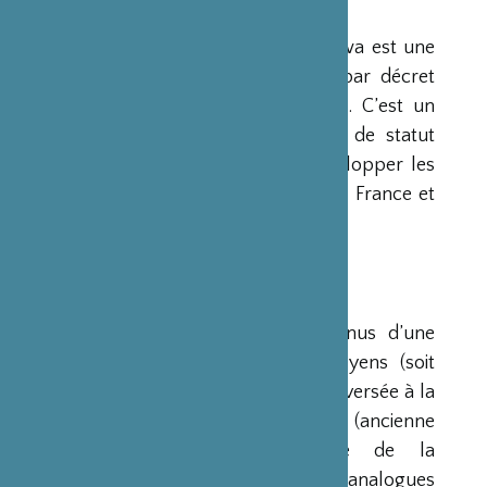
PRÉSENTATION
La Fondation Franco-Japonaise Sasakawa est une
fondation reconnue d’utilité publique par décret
du Premier Ministre du 23 mars 1990. C’est un
organisme privé, sans but lucratif et de statut
français, qui a pour mission de « développer les
relations culturelles et d’amitié entre la France et
le Japon ».
RESSOURCES
Ses ressources proviennent des revenus d’une
dotation initiale de trois milliards de yens (soit
environ 20 millions d’euros à l’époque) versée à la
France par la Fondation Nippon (ancienne
Fondation de l’Industrie Japonaise de la
Construction Navale). Des institutions analogues