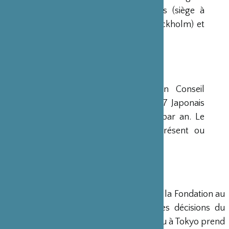
avaient déjà été créées aux Etats-Unis (siège à
New-York), en Scandinavie (siège à Stockholm) et
en Grande-Bretagne (siège à Londres).
CONSEIL D’ADMINISTRATION
La Fondation est administrée par un Conseil
d’Administration de 15 membres, dont 7 Japonais
et 8 Français, qui se réunit deux fois par an. Le
Ministre français de la Culture est présent ou
représenté au sein de ce Conseil.
DIRECTION
Un Directeur Général gère et dirige la Fondation au
siège de Paris, en accord avec les décisions du
Conseil d’Administration. Un bureau à Tokyo prend