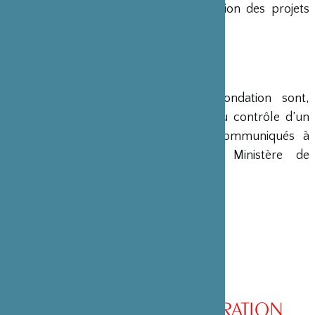
en charge le montage et la gestion des projets
émanant du Japon.
COMPTES
Les comptes annuels de la Fondation sont,
conformément à la loi, soumis au contrôle d’un
commissaire aux comptes et communiqués à
différents ministères, dont le Ministère de
l’Intérieur, son ministère de tutelle.
CONSEIL D’ADMINISTRATION