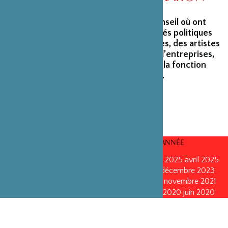
La Fondation peut s’enorgueillir d’un conseil où ont
siégé et siègent encore des personnalités politiques
marquantes, des créateurs et architectes, des artistes
du monde du spectacle, des capitaines d’entreprises,
ainsi que des personnalités émérites de la fonction
publique ou de la recherche scientifique.
CONSEILS D’ADMINISTRATION PAR ANNÉE
mars 2026
mars 2026
octobre 2025
octobre 2025
avril 2025
décembre 2024
décembre 2024
mai 2024
décembre 2023
avril 2023
octobre 2022
mai 2022
mai 2022
novembre 2021
novembre 2021
mai 2021
octobre 2020
juin 2020
juin 2020
octobre 2019
octobre 2019
avril 2019
octobre 2018
avril 2018
octobre 2017
octobre 2017
avril 2016
avril 2016
octobre 2015
octobre 2015
janvier 2015
octobre 2014
septembre 2013
avril 2013