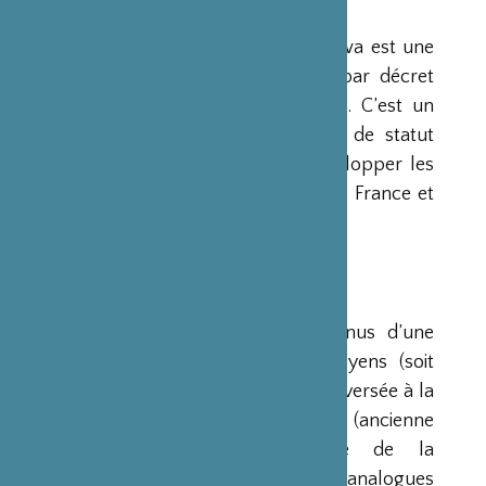
PRÉSENTATION
La Fondation Franco-Japonaise Sasakawa est une
fondation reconnue d’utilité publique par décret
du Premier Ministre du 23 mars 1990. C’est un
organisme privé, sans but lucratif et de statut
français, qui a pour mission de « développer les
relations culturelles et d’amitié entre la France et
le Japon ».
RESSOURCES
Ses ressources proviennent des revenus d’une
dotation initiale de trois milliards de yens (soit
environ 20 millions d’euros à l’époque) versée à la
France par la Fondation Nippon (ancienne
Fondation de l’Industrie Japonaise de la
Construction Navale). Des institutions analogues