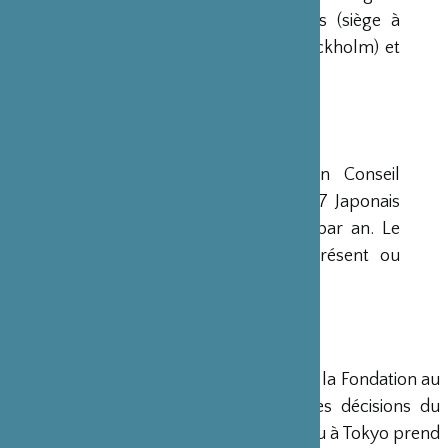
avaient déjà été créées aux Etats-Unis (siège à
New-York), en Scandinavie (siège à Stockholm) et
en Grande-Bretagne (siège à Londres).
CONSEIL D’ADMINISTRATION
La Fondation est administrée par un Conseil
d’Administration de 15 membres, dont 7 Japonais
et 8 Français, qui se réunit deux fois par an. Le
Ministre français de la Culture est présent ou
représenté au sein de ce Conseil.
DIRECTION
Un Directeur Général gère et dirige la Fondation au
siège de Paris, en accord avec les décisions du
Conseil d’Administration. Un bureau à Tokyo prend