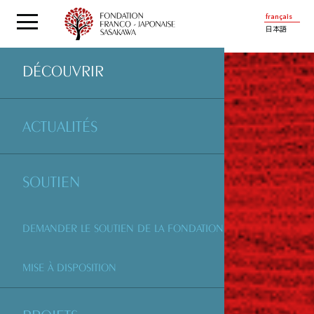
français
日本語
DÉCOUVRIR
ACTUALITÉS
SOUTIEN
DEMANDER LE SOUTIEN DE LA FONDATION
MISE À DISPOSITION