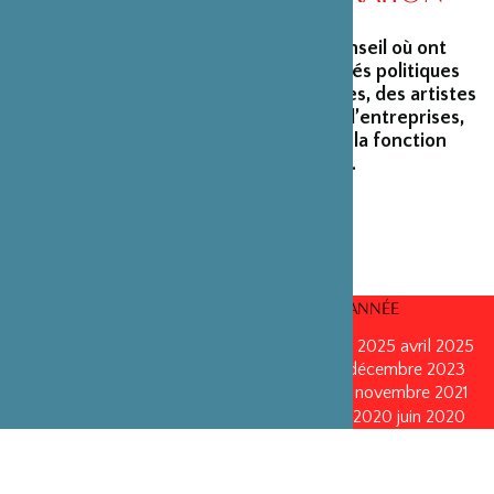
La Fondation peut s’enorgueillir d’un conseil où ont
siégé et siègent encore des personnalités politiques
marquantes, des créateurs et architectes, des artistes
du monde du spectacle, des capitaines d’entreprises,
ainsi que des personnalités émérites de la fonction
publique ou de la recherche scientifique.
CONSEILS D’ADMINISTRATION PAR ANNÉE
mars 2026
mars 2026
octobre 2025
octobre 2025
avril 2025
décembre 2024
décembre 2024
mai 2024
décembre 2023
avril 2023
octobre 2022
mai 2022
mai 2022
novembre 2021
novembre 2021
mai 2021
octobre 2020
juin 2020
juin 2020
octobre 2019
octobre 2019
avril 2019
octobre 2018
avril 2018
octobre 2017
octobre 2017
avril 2016
avril 2016
octobre 2015
octobre 2015
janvier 2015
octobre 2014
septembre 2013
avril 2013