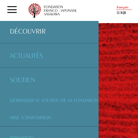
français
日本語
DÉCOUVRIR
ACTUALITÉS
SOUTIEN
DEMANDER LE SOUTIEN DE LA FONDATION
MISE À DISPOSITION