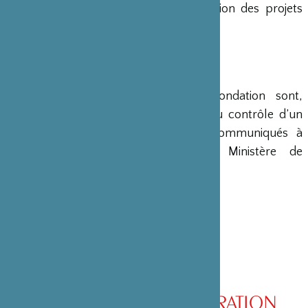
en charge le montage et la gestion des projets
émanant du Japon.
COMPTES
Les comptes annuels de la Fondation sont,
conformément à la loi, soumis au contrôle d’un
commissaire aux comptes et communiqués à
différents ministères, dont le Ministère de
l’Intérieur, son ministère de tutelle.
CONSEIL D’ADMINISTRATION