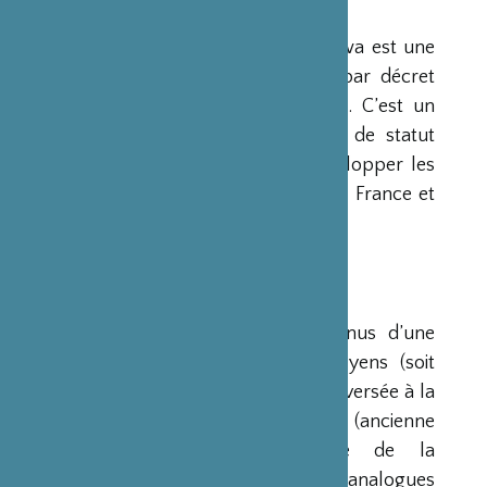
PRÉSENTATION
La Fondation Franco-Japonaise Sasakawa est une
fondation reconnue d’utilité publique par décret
du Premier Ministre du 23 mars 1990. C’est un
organisme privé, sans but lucratif et de statut
français, qui a pour mission de « développer les
relations culturelles et d’amitié entre la France et
le Japon ».
RESSOURCES
Ses ressources proviennent des revenus d’une
dotation initiale de trois milliards de yens (soit
environ 20 millions d’euros à l’époque) versée à la
France par la Fondation Nippon (ancienne
Fondation de l’Industrie Japonaise de la
Construction Navale). Des institutions analogues