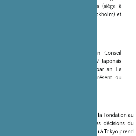
avaient déjà été créées aux Etats-Unis (siège à
New-York), en Scandinavie (siège à Stockholm) et
en Grande-Bretagne (siège à Londres).
CONSEIL D’ADMINISTRATION
La Fondation est administrée par un Conseil
d’Administration de 15 membres, dont 7 Japonais
et 8 Français, qui se réunit deux fois par an. Le
Ministre français de la Culture est présent ou
représenté au sein de ce Conseil.
DIRECTION
Un Directeur Général gère et dirige la Fondation au
siège de Paris, en accord avec les décisions du
Conseil d’Administration. Un bureau à Tokyo prend