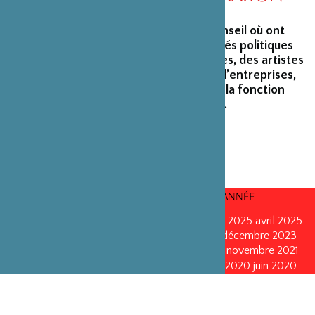
La Fondation peut s’enorgueillir d’un conseil où ont
siégé et siègent encore des personnalités politiques
marquantes, des créateurs et architectes, des artistes
du monde du spectacle, des capitaines d’entreprises,
ainsi que des personnalités émérites de la fonction
publique ou de la recherche scientifique.
CONSEILS D’ADMINISTRATION PAR ANNÉE
mars 2026
mars 2026
octobre 2025
octobre 2025
avril 2025
décembre 2024
décembre 2024
mai 2024
décembre 2023
avril 2023
octobre 2022
mai 2022
mai 2022
novembre 2021
novembre 2021
mai 2021
octobre 2020
juin 2020
juin 2020
octobre 2019
octobre 2019
avril 2019
octobre 2018
avril 2018
octobre 2017
octobre 2017
avril 2016
avril 2016
octobre 2015
octobre 2015
janvier 2015
octobre 2014
septembre 2013
avril 2013