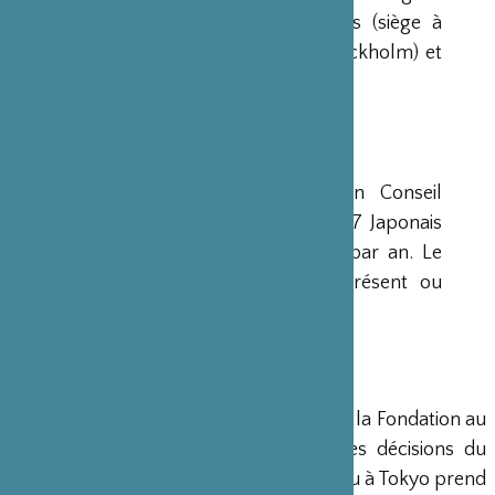
avaient déjà été créées aux Etats-Unis (siège à
New-York), en Scandinavie (siège à Stockholm) et
en Grande-Bretagne (siège à Londres).
CONSEIL D’ADMINISTRATION
La Fondation est administrée par un Conseil
d’Administration de 15 membres, dont 7 Japonais
et 8 Français, qui se réunit deux fois par an. Le
Ministre français de la Culture est présent ou
représenté au sein de ce Conseil.
DIRECTION
Un Directeur Général gère et dirige la Fondation au
siège de Paris, en accord avec les décisions du
Conseil d’Administration. Un bureau à Tokyo prend