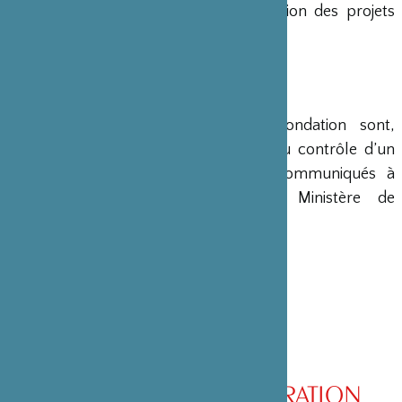
en charge le montage et la gestion des projets
émanant du Japon.
COMPTES
Les comptes annuels de la Fondation sont,
conformément à la loi, soumis au contrôle d’un
commissaire aux comptes et communiqués à
différents ministères, dont le Ministère de
l’Intérieur, son ministère de tutelle.
CONSEIL D’ADMINISTRATION