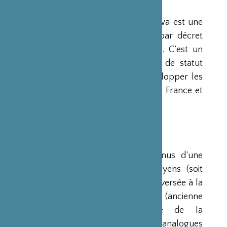
PRÉSENTATION
La Fondation Franco-Japonaise Sasakawa est une
fondation reconnue d’utilité publique par décret
du Premier Ministre du 23 mars 1990. C’est un
organisme privé, sans but lucratif et de statut
français, qui a pour mission de « développer les
relations culturelles et d’amitié entre la France et
le Japon ».
RESSOURCES
Ses ressources proviennent des revenus d’une
dotation initiale de trois milliards de yens (soit
environ 20 millions d’euros à l’époque) versée à la
France par la Fondation Nippon (ancienne
Fondation de l’Industrie Japonaise de la
Construction Navale). Des institutions analogues