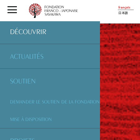
français
日本語
DÉCOUVRIR
ACTUALITÉS
SOUTIEN
DEMANDER LE SOUTIEN DE LA FONDATION
MISE À DISPOSITION