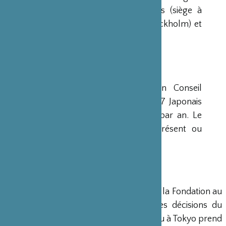
avaient déjà été créées aux Etats-Unis (siège à
New-York), en Scandinavie (siège à Stockholm) et
en Grande-Bretagne (siège à Londres).
CONSEIL D’ADMINISTRATION
La Fondation est administrée par un Conseil
d’Administration de 15 membres, dont 7 Japonais
et 8 Français, qui se réunit deux fois par an. Le
Ministre français de la Culture est présent ou
représenté au sein de ce Conseil.
DIRECTION
Un Directeur Général gère et dirige la Fondation au
siège de Paris, en accord avec les décisions du
Conseil d’Administration. Un bureau à Tokyo prend