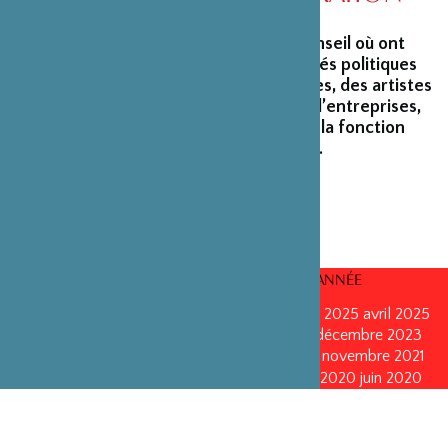
La Fondation peut s’enorgueillir d’un conseil où ont
siégé et siègent encore des personnalités politiques
marquantes, des créateurs et architectes, des artistes
du monde du spectacle, des capitaines d’entreprises,
ainsi que des personnalités émérites de la fonction
publique ou de la recherche scientifique.
CONSEILS D’ADMINISTRATION PAR ANNÉE
mars 2026
mars 2026
octobre 2025
octobre 2025
avril 2025
décembre 2024
décembre 2024
mai 2024
décembre 2023
avril 2023
octobre 2022
mai 2022
mai 2022
novembre 2021
novembre 2021
mai 2021
octobre 2020
juin 2020
juin 2020
octobre 2019
octobre 2019
avril 2019
octobre 2018
avril 2018
octobre 2017
octobre 2017
avril 2016
avril 2016
octobre 2015
octobre 2015
janvier 2015
octobre 2014
septembre 2013
avril 2013