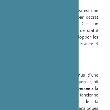
PRÉSENTATION
La Fondation Franco-Japonaise Sasakawa est une
fondation reconnue d’utilité publique par décret
du Premier Ministre du 23 mars 1990. C’est un
organisme privé, sans but lucratif et de statut
français, qui a pour mission de « développer les
relations culturelles et d’amitié entre la France et
le Japon ».
RESSOURCES
Ses ressources proviennent des revenus d’une
dotation initiale de trois milliards de yens (soit
environ 20 millions d’euros à l’époque) versée à la
France par la Fondation Nippon (ancienne
Fondation de l’Industrie Japonaise de la
Construction Navale). Des institutions analogues