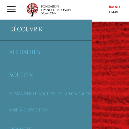
français
日本語
DÉCOUVRIR
ACTUALITÉS
SOUTIEN
DEMANDER LE SOUTIEN DE LA FONDATION
MISE À DISPOSITION