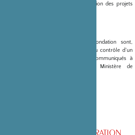
en charge le montage et la gestion des projets
émanant du Japon.
COMPTES
Les comptes annuels de la Fondation sont,
conformément à la loi, soumis au contrôle d’un
commissaire aux comptes et communiqués à
différents ministères, dont le Ministère de
l’Intérieur, son ministère de tutelle.
CONSEIL D’ADMINISTRATION