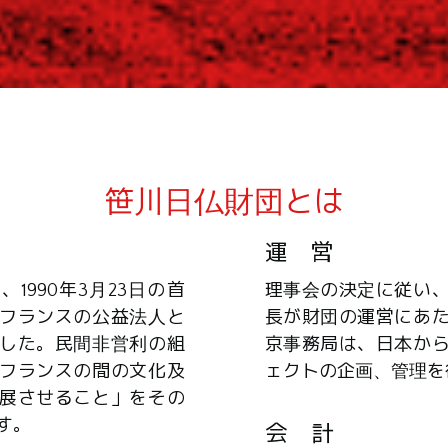
笹川日仏財団とは
運 営
1990年3月23日の首
理事会の決定に従い
フランスの公益法人と
長が財団の運営にあ
した。民間非営利の組
京事務局は、日本か
フランスの間の文化及
ェクトの企画、管理を
展させること」をその
す。
会 計