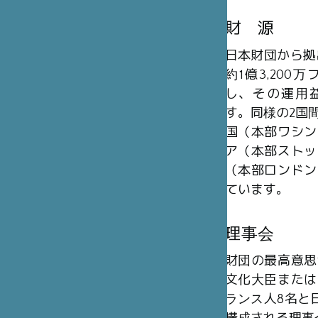
財 源
日本財団から拠
約1億3,20
し、その運用
す。同様の2国
国（本部ワシン
ア（本部ストッ
（本部ロンドン
ています。
理事会
財団の最高意思
文化大臣または
ランス人8名と日