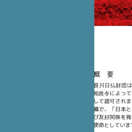
概 要
笹川日仏財団は、
相政令によって
して認可されま
織で、「日本と
び友好関係を発
使命としていま