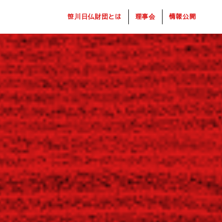
笹川日仏財団とは
理事会
情報公開