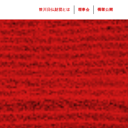
笹川日仏財団とは
理事会
情報公開