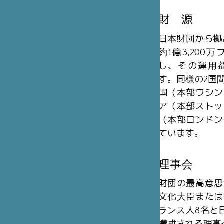
財 源
日本財団から拠
約1億3,20
し、その運用
す。同様の2国
国（本部ワシン
ア（本部ストッ
（本部ロンドン
ています。
理事会
財団の最高意思
文化大臣または
ランス人8名と日