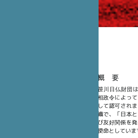
概 要
笹川日仏財団は、
相政令によって
して認可されま
織で、「日本と
び友好関係を発
使命としていま