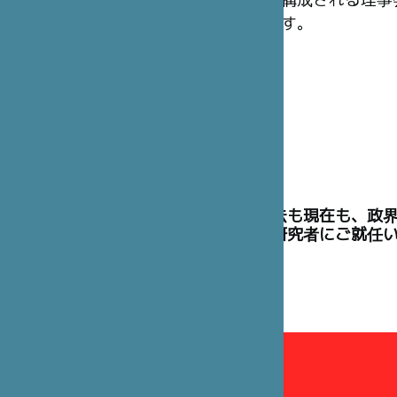
構成される理事
す。
理事には、過去も現在も、政
た高官や学術研究者にご就任
理事会