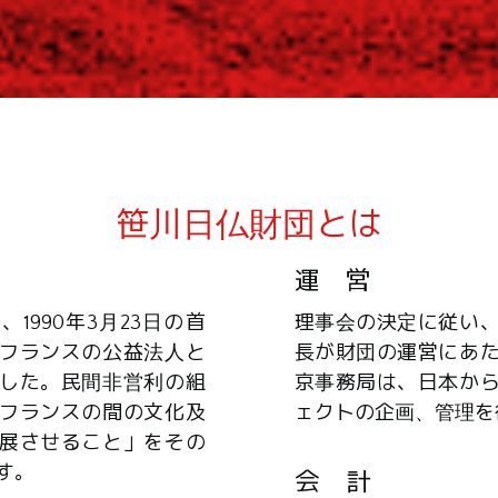
笹川日仏財団とは
運 営
1990年3月23日の首
理事会の決定に従い
フランスの公益法人と
長が財団の運営にあ
した。民間非営利の組
京事務局は、日本か
フランスの間の文化及
ェクトの企画、管理を
展させること」をその
す。
会 計