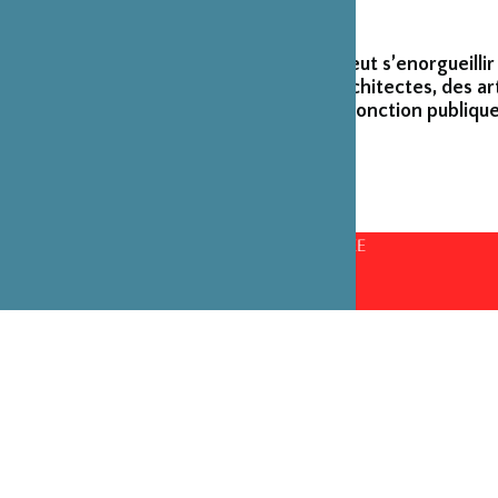
La Fondation peut s’enorgueillir
créateurs et architectes, des ar
émérites de la fonction publique
CONSEILS D’ADMINISTRATION PAR ANNÉE