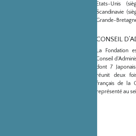
Etats-Unis (s
Scandinavie (si
Grande-Bretagne 
CONSEIL D’
La Fondation e
Conseil d’Admini
dont 7 Japonais
réunit deux fo
français de la 
représenté au sei