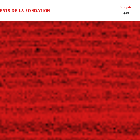
français
NTS DE LA FONDATION
日本語