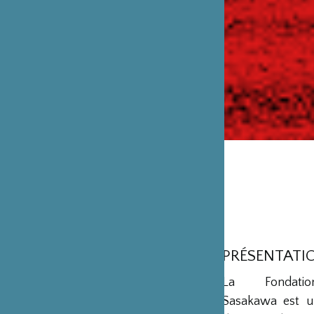
PRÉSENTATI
La Fondation
Sasakawa est u