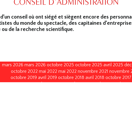
CONSEIL D’ADMINISTRATION
 d’un conseil où ont siégé et siègent encore des personna
tistes du monde du spectacle, des capitaines d’entreprise
 ou de la recherche scientifique.
mars 2026
mars 2026
octobre 2025
octobre 2025
avril 2025
déc
octobre 2022
mai 2022
mai 2022
novembre 2021
novembre 
octobre 2019
avril 2019
octobre 2018
avril 2018
octobre 2017
janvier 2015
octobre 2014
septembre 2013
avril 2013
avril 2013
octobre 2008
octobre 2008
octobre 2005
octobre 2005
no
décembre 1996
décembre 1996
décembre 1993