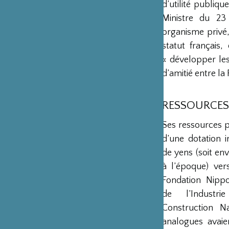
d’utilité publiq
Ministre du 23
organisme privé,
statut français
« développer les 
d’amitié entre la 
RESSOURCES
Ses ressources 
d’une dotation in
de yens (soit env
à l’époque) ver
Fondation Nipp
de l’Industr
Construction Na
analogues avaie