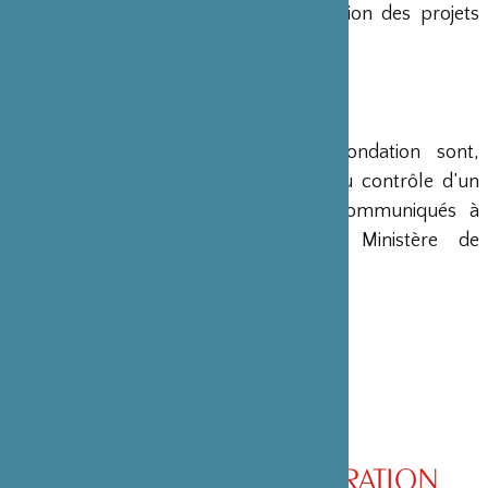
en charge le montage et la gestion des projets
émanant du Japon.
COMPTES
Les comptes annuels de la Fondation sont,
conformément à la loi, soumis au contrôle d’un
commissaire aux comptes et communiqués à
différents ministères, dont le Ministère de
l’Intérieur, son ministère de tutelle.
CONSEIL D’ADMINISTRATION