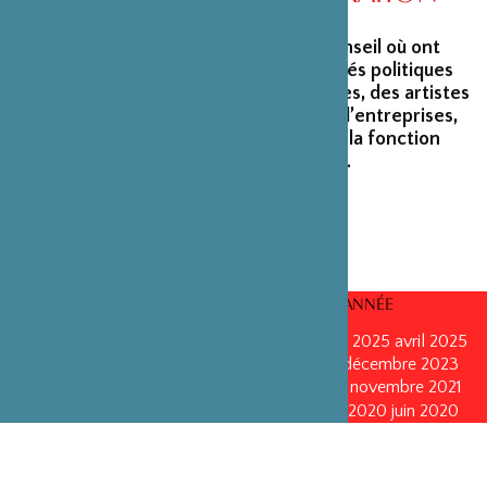
La Fondation peut s’enorgueillir d’un conseil où ont
siégé et siègent encore des personnalités politiques
marquantes, des créateurs et architectes, des artistes
du monde du spectacle, des capitaines d’entreprises,
ainsi que des personnalités émérites de la fonction
publique ou de la recherche scientifique.
CONSEILS D’ADMINISTRATION PAR ANNÉE
mars 2026
mars 2026
octobre 2025
octobre 2025
avril 2025
décembre 2024
décembre 2024
mai 2024
décembre 2023
avril 2023
octobre 2022
mai 2022
mai 2022
novembre 2021
novembre 2021
mai 2021
octobre 2020
juin 2020
juin 2020
octobre 2019
octobre 2019
avril 2019
octobre 2018
avril 2018
octobre 2017
octobre 2017
avril 2016
avril 2016
octobre 2015
octobre 2015
janvier 2015
octobre 2014
septembre 2013
avril 2013