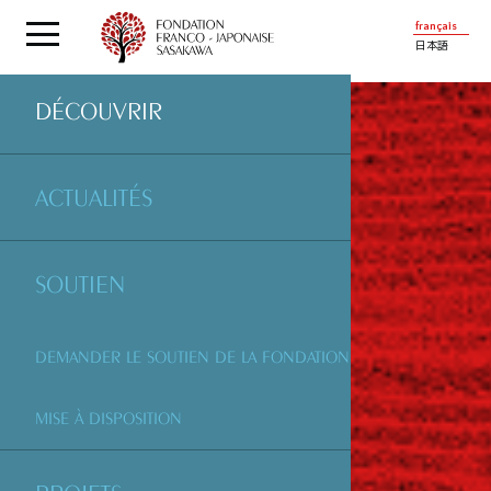
français
日本語
DÉCOUVRIR
ACTUALITÉS
SOUTIEN
DEMANDER LE SOUTIEN DE LA FONDATION
MISE À DISPOSITION