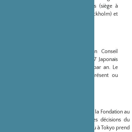
avaient déjà été créées aux Etats-Unis (siège à
New-York), en Scandinavie (siège à Stockholm) et
en Grande-Bretagne (siège à Londres).
CONSEIL D’ADMINISTRATION
La Fondation est administrée par un Conseil
d’Administration de 15 membres, dont 7 Japonais
et 8 Français, qui se réunit deux fois par an. Le
Ministre français de la Culture est présent ou
représenté au sein de ce Conseil.
DIRECTION
Un Directeur Général gère et dirige la Fondation au
siège de Paris, en accord avec les décisions du
Conseil d’Administration. Un bureau à Tokyo prend