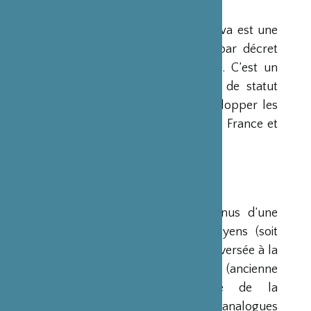
PRÉSENTATION
La Fondation Franco-Japonaise Sasakawa est une
fondation reconnue d’utilité publique par décret
du Premier Ministre du 23 mars 1990. C’est un
organisme privé, sans but lucratif et de statut
français, qui a pour mission de « développer les
relations culturelles et d’amitié entre la France et
le Japon ».
RESSOURCES
Ses ressources proviennent des revenus d’une
dotation initiale de trois milliards de yens (soit
environ 20 millions d’euros à l’époque) versée à la
France par la Fondation Nippon (ancienne
Fondation de l’Industrie Japonaise de la
Construction Navale). Des institutions analogues