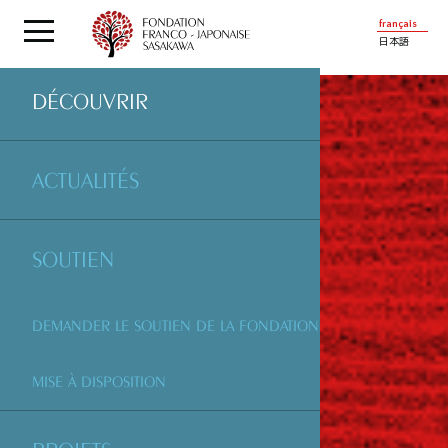
français
日本語
DÉCOUVRIR
ACTUALITÉS
SOUTIEN
DEMANDER LE SOUTIEN DE LA FONDATION
MISE À DISPOSITION