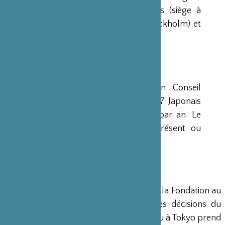
avaient déjà été créées aux Etats-Unis (siège à
New-York), en Scandinavie (siège à Stockholm) et
en Grande-Bretagne (siège à Londres).
CONSEIL D’ADMINISTRATION
La Fondation est administrée par un Conseil
d’Administration de 15 membres, dont 7 Japonais
et 8 Français, qui se réunit deux fois par an. Le
Ministre français de la Culture est présent ou
représenté au sein de ce Conseil.
DIRECTION
Un Directeur Général gère et dirige la Fondation au
siège de Paris, en accord avec les décisions du
Conseil d’Administration. Un bureau à Tokyo prend