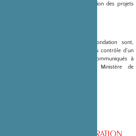
en charge le montage et la gestion des projets
émanant du Japon.
COMPTES
Les comptes annuels de la Fondation sont,
conformément à la loi, soumis au contrôle d’un
commissaire aux comptes et communiqués à
différents ministères, dont le Ministère de
l’Intérieur, son ministère de tutelle.
CONSEIL D’ADMINISTRATION