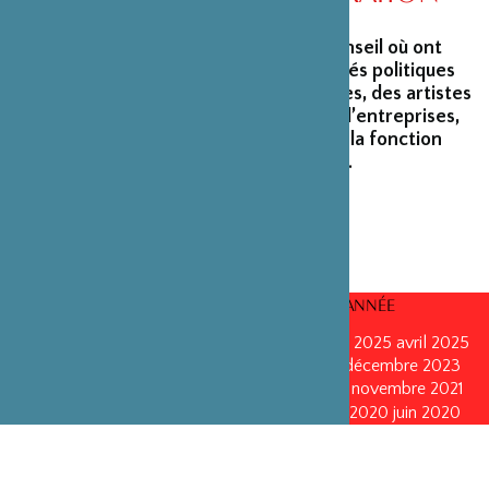
La Fondation peut s’enorgueillir d’un conseil où ont
siégé et siègent encore des personnalités politiques
marquantes, des créateurs et architectes, des artistes
du monde du spectacle, des capitaines d’entreprises,
ainsi que des personnalités émérites de la fonction
publique ou de la recherche scientifique.
CONSEILS D’ADMINISTRATION PAR ANNÉE
mars 2026
mars 2026
octobre 2025
octobre 2025
avril 2025
décembre 2024
décembre 2024
mai 2024
décembre 2023
avril 2023
octobre 2022
mai 2022
mai 2022
novembre 2021
novembre 2021
mai 2021
octobre 2020
juin 2020
juin 2020
octobre 2019
octobre 2019
avril 2019
octobre 2018
avril 2018
octobre 2017
octobre 2017
avril 2016
avril 2016
octobre 2015
octobre 2015
janvier 2015
octobre 2014
septembre 2013
avril 2013