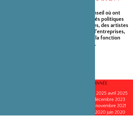
La Fondation peut s’enorgueillir d’un conseil où ont
siégé et siègent encore des personnalités politiques
marquantes, des créateurs et architectes, des artistes
du monde du spectacle, des capitaines d’entreprises,
ainsi que des personnalités émérites de la fonction
publique ou de la recherche scientifique.
CONSEILS D’ADMINISTRATION PAR ANNÉE
mars 2026
mars 2026
octobre 2025
octobre 2025
avril 2025
décembre 2024
décembre 2024
mai 2024
décembre 2023
avril 2023
octobre 2022
mai 2022
mai 2022
novembre 2021
novembre 2021
mai 2021
octobre 2020
juin 2020
juin 2020
octobre 2019
octobre 2019
avril 2019
octobre 2018
avril 2018
octobre 2017
octobre 2017
avril 2016
avril 2016
octobre 2015
octobre 2015
janvier 2015
octobre 2014
septembre 2013
avril 2013