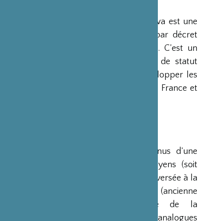
PRÉSENTATION
La Fondation Franco-Japonaise Sasakawa est une
fondation reconnue d’utilité publique par décret
du Premier Ministre du 23 mars 1990. C’est un
organisme privé, sans but lucratif et de statut
français, qui a pour mission de « développer les
relations culturelles et d’amitié entre la France et
le Japon ».
RESSOURCES
Ses ressources proviennent des revenus d’une
dotation initiale de trois milliards de yens (soit
environ 20 millions d’euros à l’époque) versée à la
France par la Fondation Nippon (ancienne
Fondation de l’Industrie Japonaise de la
Construction Navale). Des institutions analogues