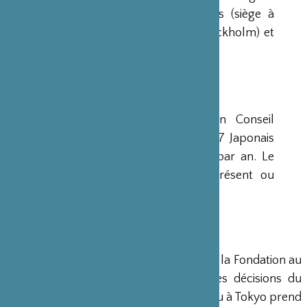
avaient déjà été créées aux Etats-Unis (siège à
New-York), en Scandinavie (siège à Stockholm) et
en Grande-Bretagne (siège à Londres).
CONSEIL D’ADMINISTRATION
La Fondation est administrée par un Conseil
d’Administration de 15 membres, dont 7 Japonais
et 8 Français, qui se réunit deux fois par an. Le
Ministre français de la Culture est présent ou
représenté au sein de ce Conseil.
DIRECTION
Un Directeur Général gère et dirige la Fondation au
siège de Paris, en accord avec les décisions du
Conseil d’Administration. Un bureau à Tokyo prend