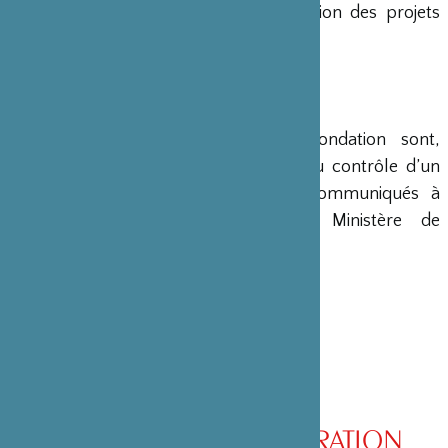
en charge le montage et la gestion des projets
émanant du Japon.
COMPTES
Les comptes annuels de la Fondation sont,
conformément à la loi, soumis au contrôle d’un
commissaire aux comptes et communiqués à
différents ministères, dont le Ministère de
l’Intérieur, son ministère de tutelle.
CONSEIL D’ADMINISTRATION