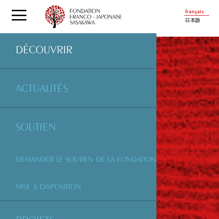
français
日本語
DÉCOUVRIR
ACTUALITÉS
SOUTIEN
DEMANDER LE SOUTIEN DE LA FONDATION
MISE À DISPOSITION