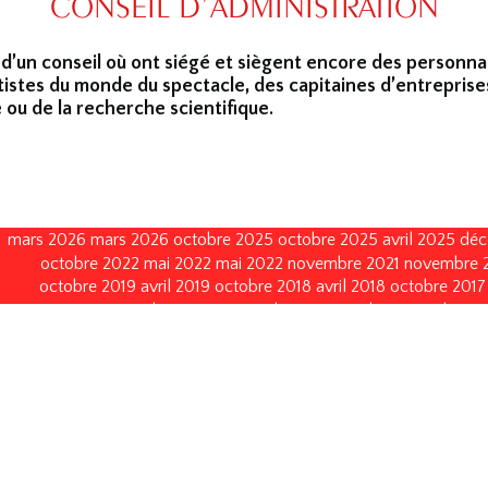
CONSEIL D’ADMINISTRATION
 d’un conseil où ont siégé et siègent encore des personna
tistes du monde du spectacle, des capitaines d’entreprise
 ou de la recherche scientifique.
mars 2026
mars 2026
octobre 2025
octobre 2025
avril 2025
déc
octobre 2022
mai 2022
mai 2022
novembre 2021
novembre 
octobre 2019
avril 2019
octobre 2018
avril 2018
octobre 2017
janvier 2015
octobre 2014
septembre 2013
avril 2013
avril 2013
octobre 2008
octobre 2008
octobre 2005
octobre 2005
no
décembre 1996
décembre 1996
décembre 1993