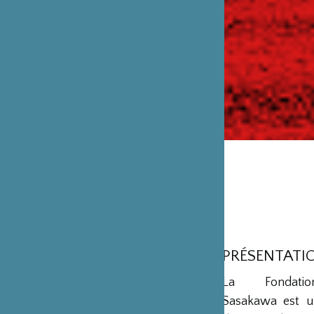
PRÉSENTATI
La Fondation
Sasakawa est u