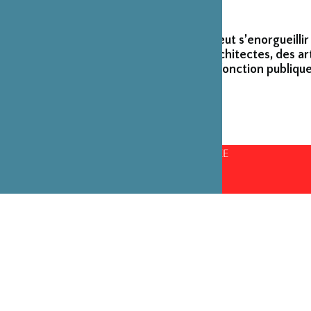
La Fondation peut s’enorgueillir
créateurs et architectes, des ar
émérites de la fonction publique
CONSEILS D’ADMINISTRATION PAR ANNÉE