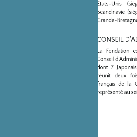
Etats-Unis (s
Scandinavie (si
Grande-Bretagne 
CONSEIL D’
La Fondation e
Conseil d’Admini
dont 7 Japonais
réunit deux fo
français de la 
représenté au sei