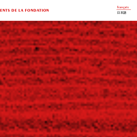
français
NTS DE LA FONDATION
日本語