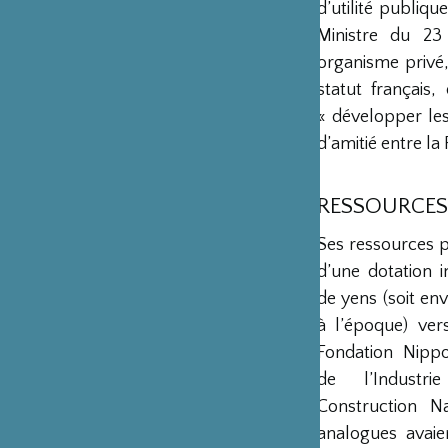
d’utilité publiq
Ministre du 23
organisme privé,
statut français
« développer les 
d’amitié entre la 
RESSOURCES
Ses ressources 
d’une dotation in
de yens (soit env
à l’époque) ver
Fondation Nipp
de l’Industr
Construction Na
analogues avaie