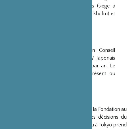
avaient déjà été créées aux Etats-Unis (siège à
New-York), en Scandinavie (siège à Stockholm) et
en Grande-Bretagne (siège à Londres).
CONSEIL D’ADMINISTRATION
La Fondation est administrée par un Conseil
d’Administration de 15 membres, dont 7 Japonais
et 8 Français, qui se réunit deux fois par an. Le
Ministre français de la Culture est présent ou
représenté au sein de ce Conseil.
DIRECTION
Un Directeur Général gère et dirige la Fondation au
siège de Paris, en accord avec les décisions du
Conseil d’Administration. Un bureau à Tokyo prend