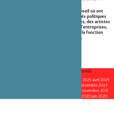
La Fondation peut s’enorgueillir d’un conseil où ont
siégé et siègent encore des personnalités politiques
marquantes, des créateurs et architectes, des artistes
du monde du spectacle, des capitaines d’entreprises,
ainsi que des personnalités émérites de la fonction
publique ou de la recherche scientifique.
CONSEILS D’ADMINISTRATION PAR ANNÉE
mars 2026
mars 2026
octobre 2025
octobre 2025
avril 2025
décembre 2024
décembre 2024
mai 2024
décembre 2023
avril 2023
octobre 2022
mai 2022
mai 2022
novembre 2021
novembre 2021
mai 2021
octobre 2020
juin 2020
juin 2020
octobre 2019
octobre 2019
avril 2019
octobre 2018
avril 2018
octobre 2017
octobre 2017
avril 2016
avril 2016
octobre 2015
octobre 2015
janvier 2015
octobre 2014
septembre 2013
avril 2013