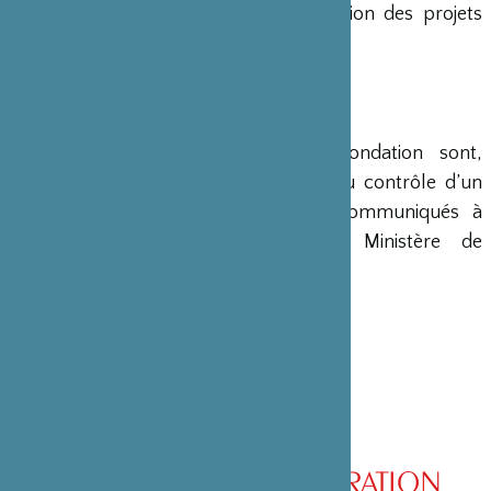
en charge le montage et la gestion des projets
émanant du Japon.
COMPTES
Les comptes annuels de la Fondation sont,
conformément à la loi, soumis au contrôle d’un
commissaire aux comptes et communiqués à
différents ministères, dont le Ministère de
l’Intérieur, son ministère de tutelle.
CONSEIL D’ADMINISTRATION