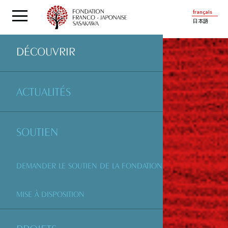
français
日本語
DÉCOUVRIR
ACTUALITÉS
SOUTIEN
DEMANDER LE SOUTIEN DE LA FONDATION
MISE À DISPOSITION