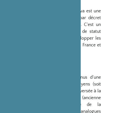
PRÉSENTATION
La Fondation Franco-Japonaise Sasakawa est une
fondation reconnue d’utilité publique par décret
du Premier Ministre du 23 mars 1990. C’est un
organisme privé, sans but lucratif et de statut
français, qui a pour mission de « développer les
relations culturelles et d’amitié entre la France et
le Japon ».
RESSOURCES
Ses ressources proviennent des revenus d’une
dotation initiale de trois milliards de yens (soit
environ 20 millions d’euros à l’époque) versée à la
France par la Fondation Nippon (ancienne
Fondation de l’Industrie Japonaise de la
Construction Navale). Des institutions analogues