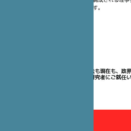
構成される理事
す。
理事には、過去も現在も、政
た高官や学術研究者にご就任
理事会