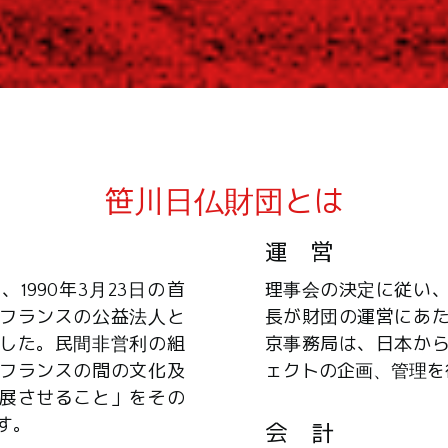
笹川日仏財団とは
運 営
1990年3月23日の首
理事会の決定に従い
フランスの公益法人と
長が財団の運営にあ
した。民間非営利の組
京事務局は、日本か
フランスの間の文化及
ェクトの企画、管理を
展させること」をその
す。
会 計