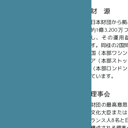
財 源
日本財団から拠
約1億3,20
し、その運用
す。同様の2国
国（本部ワシン
ア（本部ストッ
（本部ロンドン
ています。
理事会
財団の最高意思
文化大臣または
ランス人8名と日