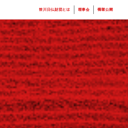
笹川日仏財団とは
理事会
情報公開