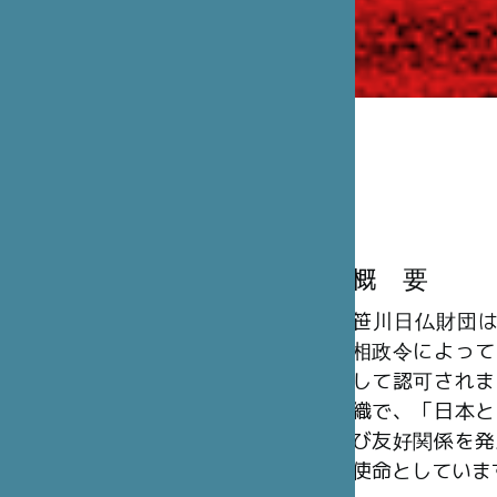
概 要
笹川日仏財団は、
相政令によって
して認可されま
織で、「日本と
び友好関係を発
使命としていま