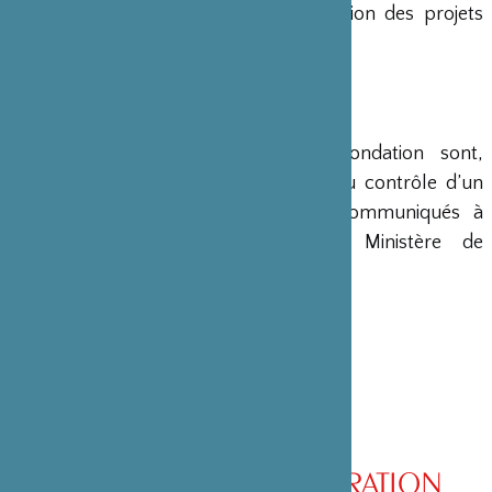
en charge le montage et la gestion des projets
émanant du Japon.
COMPTES
Les comptes annuels de la Fondation sont,
conformément à la loi, soumis au contrôle d’un
commissaire aux comptes et communiqués à
différents ministères, dont le Ministère de
l’Intérieur, son ministère de tutelle.
CONSEIL D’ADMINISTRATION