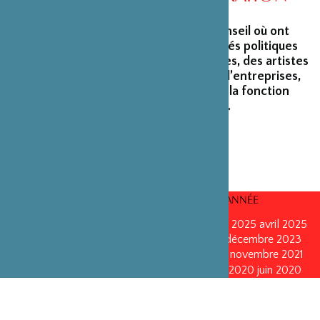
La Fondation peut s’enorgueillir d’un conseil où ont
siégé et siègent encore des personnalités politiques
marquantes, des créateurs et architectes, des artistes
du monde du spectacle, des capitaines d’entreprises,
ainsi que des personnalités émérites de la fonction
publique ou de la recherche scientifique.
CONSEILS D’ADMINISTRATION PAR ANNÉE
mars 2026
mars 2026
octobre 2025
octobre 2025
avril 2025
décembre 2024
décembre 2024
mai 2024
décembre 2023
avril 2023
octobre 2022
mai 2022
mai 2022
novembre 2021
novembre 2021
mai 2021
octobre 2020
juin 2020
juin 2020
octobre 2019
octobre 2019
avril 2019
octobre 2018
avril 2018
octobre 2017
octobre 2017
avril 2016
avril 2016
octobre 2015
octobre 2015
janvier 2015
octobre 2014
septembre 2013
avril 2013