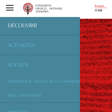
français
日本語
DÉCOUVRIR
ACTUALITÉS
SOUTIEN
DEMANDER LE SOUTIEN DE LA FONDATION
MISE À DISPOSITION