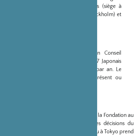
avaient déjà été créées aux Etats-Unis (siège à
New-York), en Scandinavie (siège à Stockholm) et
en Grande-Bretagne (siège à Londres).
CONSEIL D’ADMINISTRATION
La Fondation est administrée par un Conseil
d’Administration de 15 membres, dont 7 Japonais
et 8 Français, qui se réunit deux fois par an. Le
Ministre français de la Culture est présent ou
représenté au sein de ce Conseil.
DIRECTION
Un Directeur Général gère et dirige la Fondation au
siège de Paris, en accord avec les décisions du
Conseil d’Administration. Un bureau à Tokyo prend