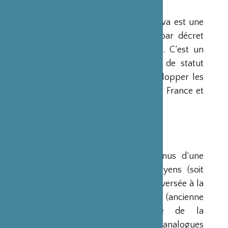
PRÉSENTATION
La Fondation Franco-Japonaise Sasakawa est une
fondation reconnue d’utilité publique par décret
du Premier Ministre du 23 mars 1990. C’est un
organisme privé, sans but lucratif et de statut
français, qui a pour mission de « développer les
relations culturelles et d’amitié entre la France et
le Japon ».
RESSOURCES
Ses ressources proviennent des revenus d’une
dotation initiale de trois milliards de yens (soit
environ 20 millions d’euros à l’époque) versée à la
France par la Fondation Nippon (ancienne
Fondation de l’Industrie Japonaise de la
Construction Navale). Des institutions analogues