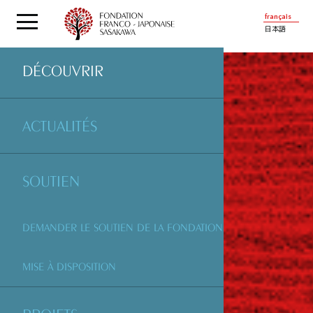
français
日本語
DÉCOUVRIR
ACTUALITÉS
SOUTIEN
DEMANDER LE SOUTIEN DE LA FONDATION
MISE À DISPOSITION