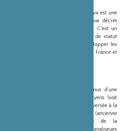
PRÉSENTATION
La Fondation Franco-Japonaise Sasakawa est une
fondation reconnue d’utilité publique par décret
du Premier Ministre du 23 mars 1990. C’est un
organisme privé, sans but lucratif et de statut
français, qui a pour mission de « développer les
relations culturelles et d’amitié entre la France et
le Japon ».
RESSOURCES
Ses ressources proviennent des revenus d’une
dotation initiale de trois milliards de yens (soit
environ 20 millions d’euros à l’époque) versée à la
France par la Fondation Nippon (ancienne
Fondation de l’Industrie Japonaise de la
Construction Navale). Des institutions analogues