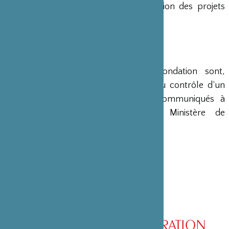
en charge le montage et la gestion des projets
émanant du Japon.
COMPTES
Les comptes annuels de la Fondation sont,
conformément à la loi, soumis au contrôle d’un
commissaire aux comptes et communiqués à
différents ministères, dont le Ministère de
l’Intérieur, son ministère de tutelle.
CONSEIL D’ADMINISTRATION