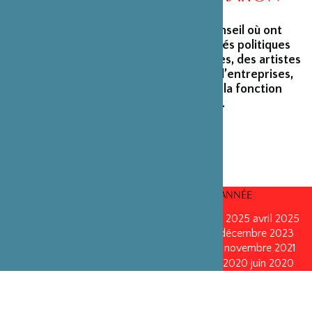
La Fondation peut s’enorgueillir d’un conseil où ont
siégé et siègent encore des personnalités politiques
marquantes, des créateurs et architectes, des artistes
du monde du spectacle, des capitaines d’entreprises,
ainsi que des personnalités émérites de la fonction
publique ou de la recherche scientifique.
CONSEILS D’ADMINISTRATION PAR ANNÉE
mars 2026
mars 2026
octobre 2025
octobre 2025
avril 2025
décembre 2024
décembre 2024
mai 2024
décembre 2023
avril 2023
octobre 2022
mai 2022
mai 2022
novembre 2021
novembre 2021
mai 2021
octobre 2020
juin 2020
juin 2020
octobre 2019
octobre 2019
avril 2019
octobre 2018
avril 2018
octobre 2017
octobre 2017
avril 2016
avril 2016
octobre 2015
octobre 2015
janvier 2015
octobre 2014
septembre 2013
avril 2013