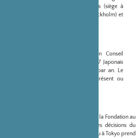
avaient déjà été créées aux Etats-Unis (siège à
New-York), en Scandinavie (siège à Stockholm) et
en Grande-Bretagne (siège à Londres).
CONSEIL D’ADMINISTRATION
La Fondation est administrée par un Conseil
d’Administration de 15 membres, dont 7 Japonais
et 8 Français, qui se réunit deux fois par an. Le
Ministre français de la Culture est présent ou
représenté au sein de ce Conseil.
DIRECTION
Un Directeur Général gère et dirige la Fondation au
siège de Paris, en accord avec les décisions du
Conseil d’Administration. Un bureau à Tokyo prend