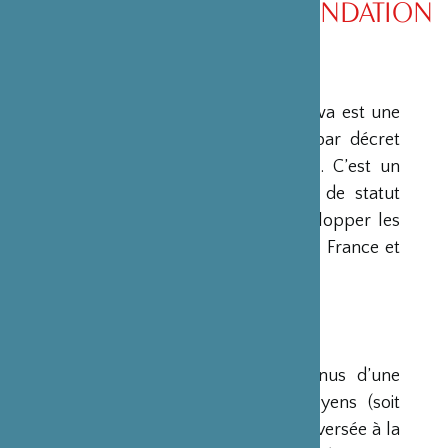
PRÉSENTATION DE LA FONDATION
PRÉSENTATION
La Fondation Franco-Japonaise Sasakawa est une
fondation reconnue d’utilité publique par décret
du Premier Ministre du 23 mars 1990. C’est un
organisme privé, sans but lucratif et de statut
français, qui a pour mission de « développer les
relations culturelles et d’amitié entre la France et
le Japon ».
RESSOURCES
Ses ressources proviennent des revenus d’une
dotation initiale de trois milliards de yens (soit
environ 20 millions d’euros à l’époque) versée à la