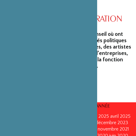
CONSEIL D’ADMINISTRATION
La Fondation peut s’enorgueillir d’un conseil où ont
siégé et siègent encore des personnalités politiques
marquantes, des créateurs et architectes, des artistes
du monde du spectacle, des capitaines d’entreprises,
ainsi que des personnalités émérites de la fonction
publique ou de la recherche scientifique.
CONSEILS D’ADMINISTRATION PAR ANNÉE
mars 2026
mars 2026
octobre 2025
octobre 2025
avril 2025
décembre 2024
décembre 2024
mai 2024
décembre 2023
avril 2023
octobre 2022
mai 2022
mai 2022
novembre 2021
novembre 2021
mai 2021
octobre 2020
juin 2020
juin 2020