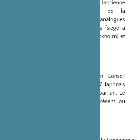
France par la Fondation Nippon (ancienne
Fondation de l’Industrie Japonaise de la
Construction Navale). Des institutions analogues
avaient déjà été créées aux Etats-Unis (siège à
New-York), en Scandinavie (siège à Stockholm) et
en Grande-Bretagne (siège à Londres).
CONSEIL D’ADMINISTRATION
La Fondation est administrée par un Conseil
d’Administration de 15 membres, dont 7 Japonais
et 8 Français, qui se réunit deux fois par an. Le
Ministre français de la Culture est présent ou
représenté au sein de ce Conseil.
DIRECTION