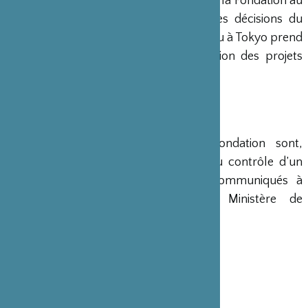
Un Directeur Général gère et dirige la Fondation au
siège de Paris, en accord avec les décisions du
Conseil d’Administration. Un bureau à Tokyo prend
en charge le montage et la gestion des projets
émanant du Japon.
COMPTES
Les comptes annuels de la Fondation sont,
conformément à la loi, soumis au contrôle d’un
commissaire aux comptes et communiqués à
différents ministères, dont le Ministère de
l’Intérieur, son ministère de tutelle.