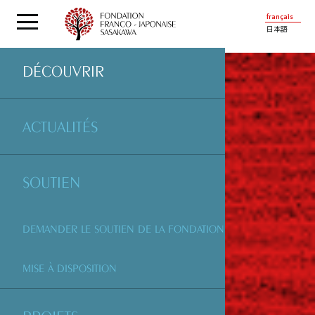
français
日本語
DÉCOUVRIR
ACTUALITÉS
SOUTIEN
DEMANDER LE SOUTIEN DE LA FONDATION
MISE À DISPOSITION