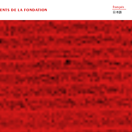
français
NTS DE LA FONDATION
日本語