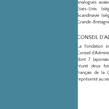
analogues avaie
Etats-Unis (s
Scandinavie (si
Grande-Bretagne 
CONSEIL D’
La Fondation e
Conseil d’Admini
dont 7 Japonais
réunit deux fo
français de la 
représenté au sei