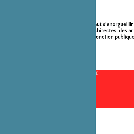
La Fondation peut s’enorgueillir
créateurs et architectes, des ar
émérites de la fonction publique
CONSEILS D’ADMINISTRATION PAR ANNÉE