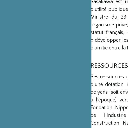
Sasakawa est u
d’utilité publiq
Ministre du 23
organisme privé,
statut français
« développer les 
d’amitié entre la 
RESSOURCES
Ses ressources 
d’une dotation in
de yens (soit env
à l’époque) ver
Fondation Nipp
de l’Industr
Construction Na