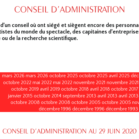
CONSEIL D’ADMINISTRATION
 d’un conseil où ont siégé et siègent encore des personna
tistes du monde du spectacle, des capitaines d’entreprise
 ou de la recherche scientifique.
mars 2026
mars 2026
octobre 2025
octobre 2025
avril 2025
déc
octobre 2022
mai 2022
mai 2022
novembre 2021
novembre 2021
octobre 2019
avril 2019
octobre 2018
avril 2018
octobre 2017
janvier 2015
octobre 2014
septembre 2013
avril 2013
avril 2013
octobre 2008
octobre 2008
octobre 2005
octobre 2005
no
décembre 1996
décembre 1996
décembre 1993
CONSEIL D’ADMINISTRATION AU 29 JUIN 2020