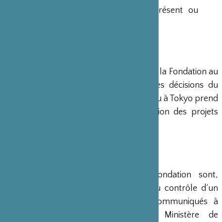
Ministre français de la Culture est présent ou
représenté au sein de ce Conseil.
DIRECTION
Un Directeur Général gère et dirige la Fondation au
siège de Paris, en accord avec les décisions du
Conseil d’Administration. Un bureau à Tokyo prend
en charge le montage et la gestion des projets
émanant du Japon.
COMPTES
Les comptes annuels de la Fondation sont,
conformément à la loi, soumis au contrôle d’un
commissaire aux comptes et communiqués à
différents ministères, dont le Ministère de