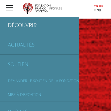
français
日本語
DÉCOUVRIR
ACTUALITÉS
SOUTIEN
DEMANDER LE SOUTIEN DE LA FONDATION
MISE À DISPOSITION