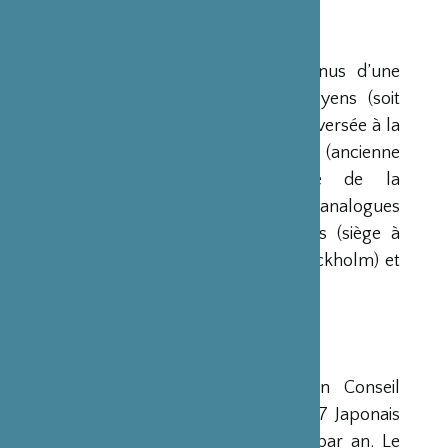
RESSOURCES
Ses ressources proviennent des revenus d’une
dotation initiale de trois milliards de yens (soit
environ 20 millions d’euros à l’époque) versée à la
France par la Fondation Nippon (ancienne
Fondation de l’Industrie Japonaise de la
Construction Navale). Des institutions analogues
avaient déjà été créées aux Etats-Unis (siège à
New-York), en Scandinavie (siège à Stockholm) et
en Grande-Bretagne (siège à Londres).
CONSEIL D’ADMINISTRATION
La Fondation est administrée par un Conseil
d’Administration de 15 membres, dont 7 Japonais
et 8 Français, qui se réunit deux fois par an. Le