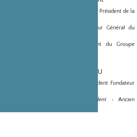
Yohei Sasakawa
•
Président d’Honneur
• Président de la
Fondation Nippon
Maryse Aulagnon
• Président Directeur Général du
Groupe Affine
Georges-Christian Chazot
• Président du Groupe
Hospitalier Saint-Joseph
MEMBRES DU BUREAU
Shigeatsu Tominaga
•
Président
• Président Fondateur
de la société STIC Japon
Jean-Bernard Ouvrieu
•
Vice-Président
• Ancien
Ambassadeur de France au Japon
Yves Rousset-Rouard
•
Secrétaire
• Maire Honoraire de
Ménerbes, ancien Député
Pierre-Yves Carpentier
•
Trésorier
• Directeur des