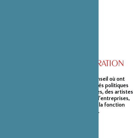
l’Intérieur, son ministère de tutelle.
CONSEIL D’ADMINISTRATION
La Fondation peut s’enorgueillir d’un conseil où ont
siégé et siègent encore des personnalités politiques
marquantes, des créateurs et architectes, des artistes
du monde du spectacle, des capitaines d’entreprises,
ainsi que des personnalités émérites de la fonction
publique ou de la recherche scientifique.