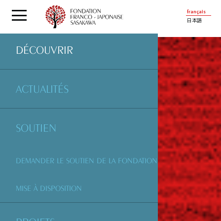
français
日本語
DÉCOUVRIR
ACTUALITÉS
SOUTIEN
DEMANDER LE SOUTIEN DE LA FONDATION
MISE À DISPOSITION