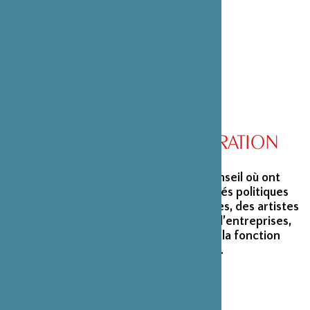
l’Intérieur, son ministère de tutelle.
CONSEIL D’ADMINISTRATION
La Fondation peut s’enorgueillir d’un conseil où ont
siégé et siègent encore des personnalités politiques
marquantes, des créateurs et architectes, des artistes
du monde du spectacle, des capitaines d’entreprises,
ainsi que des personnalités émérites de la fonction
publique ou de la recherche scientifique.