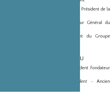
Yohei Sasakawa
•
Président d’Honneur
• Président de la
Fondation Nippon
Maryse Aulagnon
• Président Directeur Général du
Groupe Affine
Georges-Christian Chazot
• Président du Groupe
Hospitalier Saint-Joseph
MEMBRES DU BUREAU
Shigeatsu Tominaga
•
Président
• Président Fondateur
de la société STIC Japon
Jean-Bernard Ouvrieu
•
Vice-Président
• Ancien
Ambassadeur de France au Japon
Yves Rousset-Rouard
•
Secrétaire
• Maire Honoraire de
Ménerbes, ancien Député
Pierre-Yves Carpentier
•
Trésorier
• Directeur des