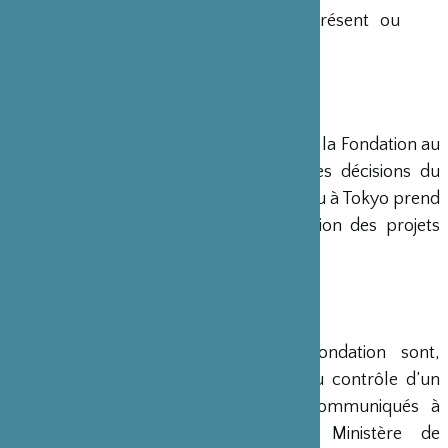
Ministre français de la Culture est présent ou
représenté au sein de ce Conseil.
DIRECTION
Un Directeur Général gère et dirige la Fondation au
siège de Paris, en accord avec les décisions du
Conseil d’Administration. Un bureau à Tokyo prend
en charge le montage et la gestion des projets
émanant du Japon.
COMPTES
Les comptes annuels de la Fondation sont,
conformément à la loi, soumis au contrôle d’un
commissaire aux comptes et communiqués à
différents ministères, dont le Ministère de