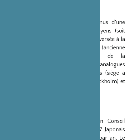
RESSOURCES
Ses ressources proviennent des revenus d’une
dotation initiale de trois milliards de yens (soit
environ 20 millions d’euros à l’époque) versée à la
France par la Fondation Nippon (ancienne
Fondation de l’Industrie Japonaise de la
Construction Navale). Des institutions analogues
avaient déjà été créées aux Etats-Unis (siège à
New-York), en Scandinavie (siège à Stockholm) et
en Grande-Bretagne (siège à Londres).
CONSEIL D’ADMINISTRATION
La Fondation est administrée par un Conseil
d’Administration de 15 membres, dont 7 Japonais
et 8 Français, qui se réunit deux fois par an. Le