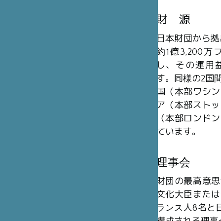
財 源
日本財団から拠
約1億3,20
し、その運用
す。同様の2国
国（本部ワシン
ア（本部ストッ
（本部ロンドン
ています。
理事会
財団の最高意思
文化大臣または
ランス人8名と日