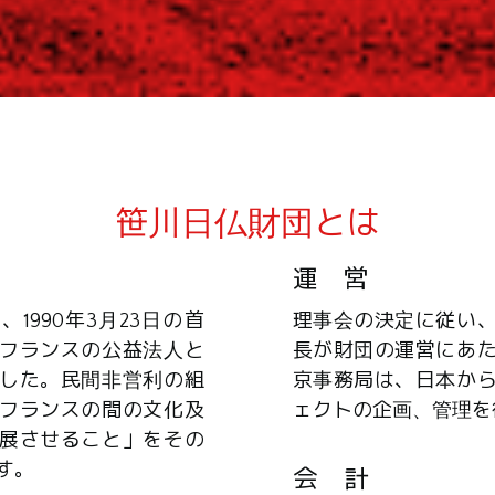
笹川日仏財団とは
運 営
1990年3月23日の首
理事会の決定に従い
フランスの公益法人と
長が財団の運営にあ
した。民間非営利の組
京事務局は、日本か
フランスの間の文化及
ェクトの企画、管理を
展させること」をその
す。
会 計