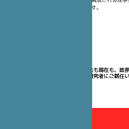
構成される理事
す。
理事には、過去も現在も、政
た高官や学術研究者にご就任
理事会