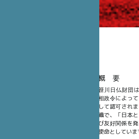
概 要
笹川日仏財団は、
相政令によって
して認可されま
織で、「日本と
び友好関係を発
使命としていま