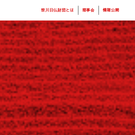
笹川日仏財団とは
理事会
情報公開