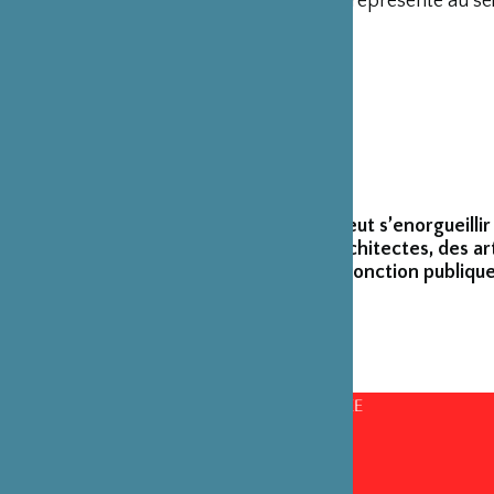
représenté au sei
La Fondation peut s’enorgueillir
créateurs et architectes, des ar
émérites de la fonction publique
CONSEILS D’ADMINISTRATION PAR ANNÉE