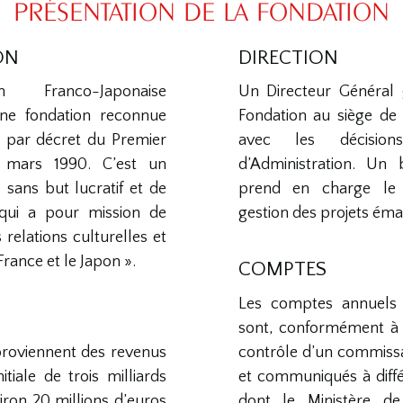
PRÉSENTATION DE LA FONDATION
ON
DIRECTION
 Franco-Japonaise
Un Directeur Général g
ne fondation reconnue
Fondation au siège de 
ue par décret du Premier
avec les décisio
 mars 1990. C’est un
d’Administration. Un
 sans but lucratif et de
prend en charge le
, qui a pour mission de
gestion des projets éma
relations culturelles et
France et le Japon ».
COMPTES
Les comptes annuels 
sont, conformément à l
proviennent des revenus
contrôle d’un commiss
itiale de trois milliards
et communiqués à diffé
iron 20 millions d’euros
dont le Ministère de 