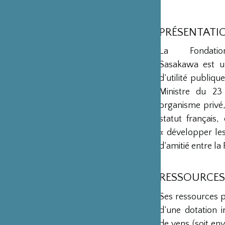
PRÉSENTATI
La Fondation
Sasakawa est u
d’utilité publiq
Ministre du 23
organisme privé,
statut français
« développer les 
d’amitié entre la 
RESSOURCES
Ses ressources 
d’une dotation in
de yens (soit env