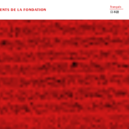
français
NTS DE LA FONDATION
日本語