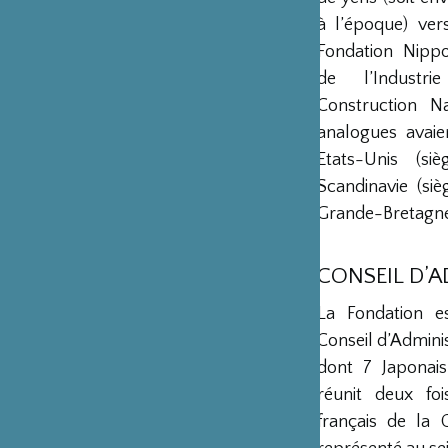
à l’époque) ver
Fondation Nipp
de l’Industr
Construction Na
analogues avaie
Etats-Unis (s
Scandinavie (si
Grande-Bretagne 
CONSEIL D’
La Fondation e
Conseil d’Admini
dont 7 Japonais
réunit deux fo
français de la 