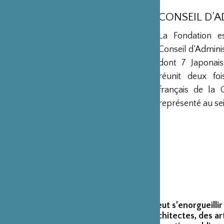
CONSEIL D’
La Fondation e
Conseil d’Admini
dont 7 Japonais
réunit deux fo
français de la 
représenté au sei
La Fondation peut s’enorgueillir
créateurs et architectes, des ar