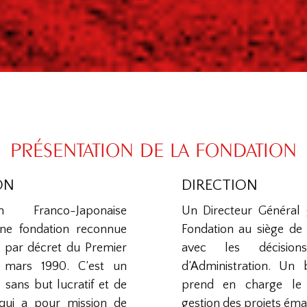
PRÉSENTATION DE LA FONDATION
ON
DIRECTION
 Franco-Japonaise
Un Directeur Général g
ne fondation reconnue
Fondation au siège de 
ue par décret du Premier
avec les décisio
 mars 1990. C’est un
d’Administration. Un
 sans but lucratif et de
prend en charge le
, qui a pour mission de
gestion des projets éma