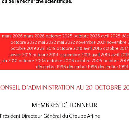
 ou de la recherche scientifique.
mars 2026
mars 2026
octobre 2025
octobre 2025
avril 2025
déc
octobre 2022
mai 2022
mai 2022
novembre 2021
novembre 
octobre 2019
avril 2019
octobre 2018
avril 2018
octobre 2017
janvier 2015
octobre 2014
septembre 2013
avril 2013
avril 201
juin 2010
octobre 2008
octobre 2008
octobre 2005
octobre 200
décembre 1996
décembre 1996
décembre 1993
ONSEIL D’ADMINISTRATION AU 20 OCTOBRE 20
MEMBRES D’HONNEUR
 Président Directeur Général du Groupe Affine