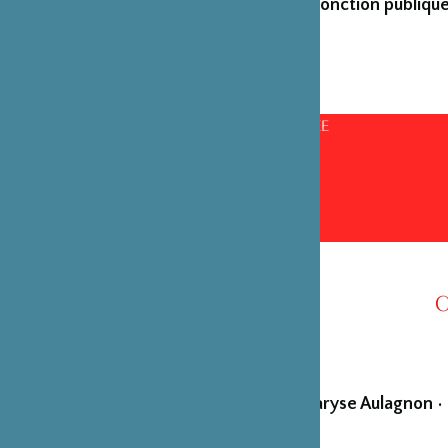
émérites de la fonction publique
CONSEILS D’ADMINISTRATION PAR ANNÉE
C
Maryse Aulagnon
•