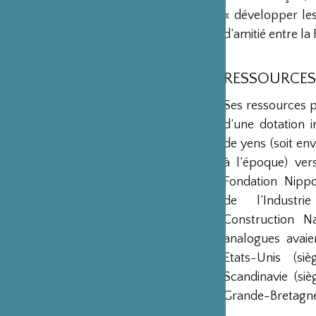
« développer les 
d’amitié entre la 
RESSOURCES
Ses ressources 
d’une dotation in
de yens (soit env
à l’époque) ver
Fondation Nipp
de l’Industr
Construction Na
analogues avaie
Etats-Unis (s
Scandinavie (si
Grande-Bretagne 