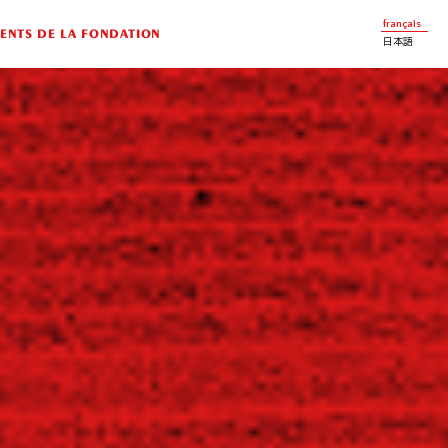
français
NTS DE LA FONDATION
日本語