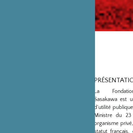
PRÉSENTATI
La Fondation
Sasakawa est u
d’utilité publiq
Ministre du 23
organisme privé,
statut français