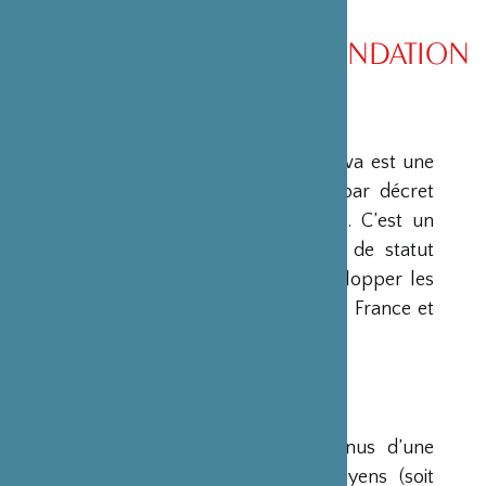
PRÉSENTATION DE LA FONDATION
PRÉSENTATION
La Fondation Franco-Japonaise Sasakawa est une
fondation reconnue d’utilité publique par décret
du Premier Ministre du 23 mars 1990. C’est un
organisme privé, sans but lucratif et de statut
français, qui a pour mission de « développer les
relations culturelles et d’amitié entre la France et
le Japon ».
RESSOURCES
Ses ressources proviennent des revenus d’une
dotation initiale de trois milliards de yens (soit