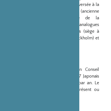
environ 20 millions d’euros à l’époque) versée à la
France par la Fondation Nippon (ancienne
Fondation de l’Industrie Japonaise de la
Construction Navale). Des institutions analogues
avaient déjà été créées aux Etats-Unis (siège à
New-York), en Scandinavie (siège à Stockholm) et
en Grande-Bretagne (siège à Londres).
CONSEIL D’ADMINISTRATION
La Fondation est administrée par un Conseil
d’Administration de 15 membres, dont 7 Japonais
et 8 Français, qui se réunit deux fois par an. Le
Ministre français de la Culture est présent ou
représenté au sein de ce Conseil.