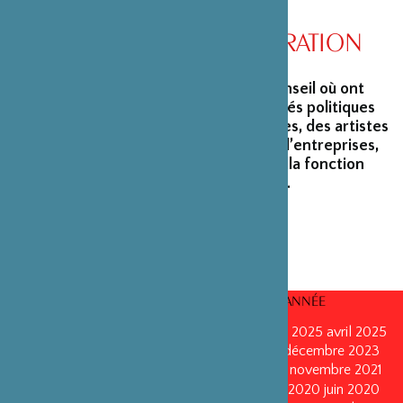
CONSEIL D’ADMINISTRATION
La Fondation peut s’enorgueillir d’un conseil où ont
siégé et siègent encore des personnalités politiques
marquantes, des créateurs et architectes, des artistes
du monde du spectacle, des capitaines d’entreprises,
ainsi que des personnalités émérites de la fonction
publique ou de la recherche scientifique.
CONSEILS D’ADMINISTRATION PAR ANNÉE
mars 2026
mars 2026
octobre 2025
octobre 2025
avril 2025
décembre 2024
décembre 2024
mai 2024
décembre 2023
avril 2023
octobre 2022
mai 2022
mai 2022
novembre 2021
novembre 2021
mai 2021
octobre 2020
juin 2020
juin 2020