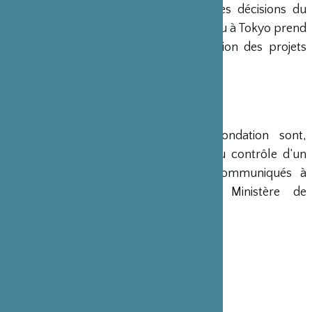
siège de Paris, en accord avec les décisions du
Conseil d’Administration. Un bureau à Tokyo prend
en charge le montage et la gestion des projets
émanant du Japon.
COMPTES
Les comptes annuels de la Fondation sont,
conformément à la loi, soumis au contrôle d’un
commissaire aux comptes et communiqués à
différents ministères, dont le Ministère de
l’Intérieur, son ministère de tutelle.