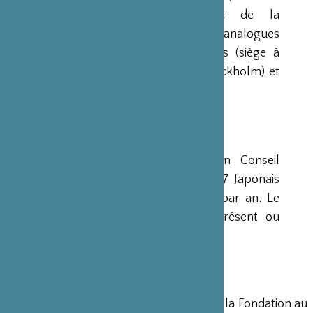
Fondation de l’Industrie Japonaise de la
Construction Navale). Des institutions analogues
avaient déjà été créées aux Etats-Unis (siège à
New-York), en Scandinavie (siège à Stockholm) et
en Grande-Bretagne (siège à Londres).
CONSEIL D’ADMINISTRATION
La Fondation est administrée par un Conseil
d’Administration de 15 membres, dont 7 Japonais
et 8 Français, qui se réunit deux fois par an. Le
Ministre français de la Culture est présent ou
représenté au sein de ce Conseil.
DIRECTION
Un Directeur Général gère et dirige la Fondation au