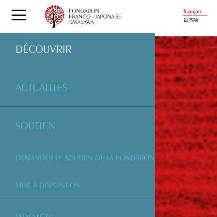
français
日本語
DÉCOUVRIR
ACTUALITÉS
SOUTIEN
DEMANDER LE SOUTIEN DE LA FONDATION
MISE À DISPOSITION