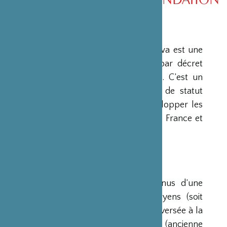
PRÉSENTATION
La Fondation Franco-Japonaise Sasakawa est une
fondation reconnue d’utilité publique par décret
du Premier Ministre du 23 mars 1990. C’est un
organisme privé, sans but lucratif et de statut
français, qui a pour mission de « développer les
relations culturelles et d’amitié entre la France et
le Japon ».
RESSOURCES
Ses ressources proviennent des revenus d’une
dotation initiale de trois milliards de yens (soit
environ 20 millions d’euros à l’époque) versée à la
France par la Fondation Nippon (ancienne