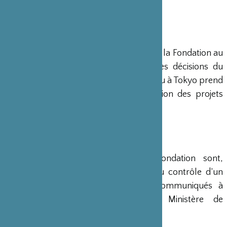
représenté au sein de ce Conseil.
DIRECTION
Un Directeur Général gère et dirige la Fondation au
siège de Paris, en accord avec les décisions du
Conseil d’Administration. Un bureau à Tokyo prend
en charge le montage et la gestion des projets
émanant du Japon.
COMPTES
Les comptes annuels de la Fondation sont,
conformément à la loi, soumis au contrôle d’un
commissaire aux comptes et communiqués à
différents ministères, dont le Ministère de
l’Intérieur, son ministère de tutelle.