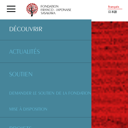
français
日本語
DÉCOUVRIR
ACTUALITÉS
SOUTIEN
DEMANDER LE SOUTIEN DE LA FONDATION
MISE À DISPOSITION