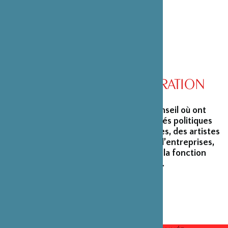
CONSEIL D’ADMINISTRATION
La Fondation peut s’enorgueillir d’un conseil où ont
siégé et siègent encore des personnalités politiques
marquantes, des créateurs et architectes, des artistes
du monde du spectacle, des capitaines d’entreprises,
ainsi que des personnalités émérites de la fonction
publique ou de la recherche scientifique.