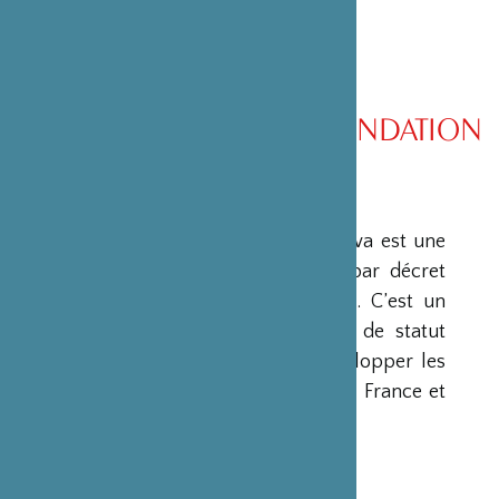
PRÉSENTATION DE LA FONDATION
PRÉSENTATION
La Fondation Franco-Japonaise Sasakawa est une
fondation reconnue d’utilité publique par décret
du Premier Ministre du 23 mars 1990. C’est un
organisme privé, sans but lucratif et de statut
français, qui a pour mission de « développer les
relations culturelles et d’amitié entre la France et
le Japon ».
RESSOURCES