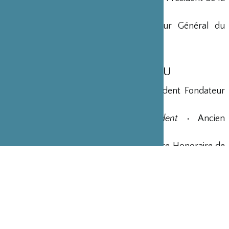
Fondation Nippon
Maryse Aulagnon
• Président Directeur Général du
Groupe Affine
MEMBRES DU BUREAU
Shigeatsu Tominaga
•
Président
• Président Fondateur
de la société STIC Japon
Jean-Bernard Ouvrieu
•
Vice-Président
• Ancien
Ambassadeur de France au Japon
Yves Rousset-Rouard
•
Secrétaire
• Maire Honoraire de
Ménerbes, ancien Député
Georges-Christian Chazot
•
Trésorier
• Président du
groupe hospitalier Paris Saint-Joseph
Masatoshi Watanabe
•
Trésorier-Adjoint
• Président de
NPO Association Pasteur Japon