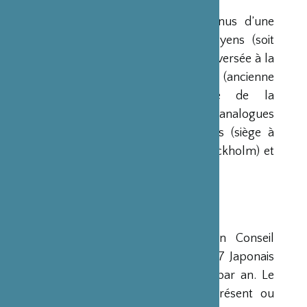
Ses ressources proviennent des revenus d’une
dotation initiale de trois milliards de yens (soit
environ 20 millions d’euros à l’époque) versée à la
France par la Fondation Nippon (ancienne
Fondation de l’Industrie Japonaise de la
Construction Navale). Des institutions analogues
avaient déjà été créées aux Etats-Unis (siège à
New-York), en Scandinavie (siège à Stockholm) et
en Grande-Bretagne (siège à Londres).
CONSEIL D’ADMINISTRATION
La Fondation est administrée par un Conseil
d’Administration de 15 membres, dont 7 Japonais
et 8 Français, qui se réunit deux fois par an. Le
Ministre français de la Culture est présent ou