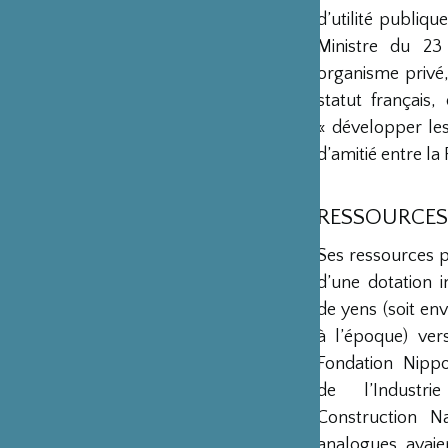
d’utilité publiq
Ministre du 23
organisme privé,
statut français
« développer les 
d’amitié entre la 
RESSOURCES
Ses ressources 
d’une dotation in
de yens (soit env
à l’époque) ver
Fondation Nipp
de l’Industr
Construction Na
analogues avaie