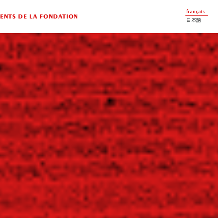
français
NTS DE LA FONDATION
日本語