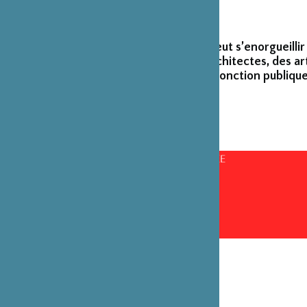
La Fondation peut s’enorgueillir
créateurs et architectes, des ar
émérites de la fonction publique
CONSEILS D’ADMINISTRATION PAR ANNÉE