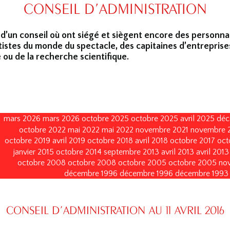
CONSEIL D’ADMINISTRATION
 d’un conseil où ont siégé et siègent encore des personna
tistes du monde du spectacle, des capitaines d’entreprise
 ou de la recherche scientifique.
mars 2026
mars 2026
octobre 2025
octobre 2025
avril 2025
déc
octobre 2022
mai 2022
mai 2022
novembre 2021
novembre 
octobre 2019
avril 2019
octobre 2018
avril 2018
octobre 2017
oct
janvier 2015
octobre 2014
septembre 2013
avril 2013
avril 2013
octobre 2008
octobre 2008
octobre 2005
octobre 2005
no
décembre 1996
décembre 1996
décembre 1993
CONSEIL D’ADMINISTRATION AU 11 AVRIL 2016