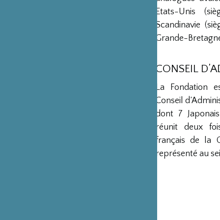
Etats-Unis (s
Scandinavie (si
Grande-Bretagne 
CONSEIL D’
La Fondation e
Conseil d’Admini
dont 7 Japonais
réunit deux fo
français de la 
représenté au sei