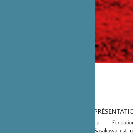
PRÉSENTATI
La Fondation
Sasakawa est u