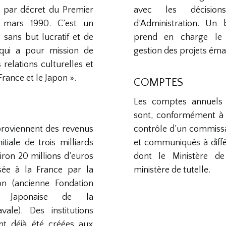
ue par décret du Premier
avec les décisio
 mars 1990. C’est un
d’Administration. Un
 sans but lucratif et de
prend en charge le
, qui a pour mission de
gestion des projets éma
relations culturelles et
France et le Japon ».
COMPTES
Les comptes annuels 
sont, conformément à l
proviennent des revenus
contrôle d’un commiss
itiale de trois milliards
et communiqués à diffé
iron 20 millions d’euros
dont le Ministère de 
sée à la France par la
ministère de tutelle.
on (ancienne Fondation
ie Japonaise de la
vale). Des institutions
nt déjà été créées aux