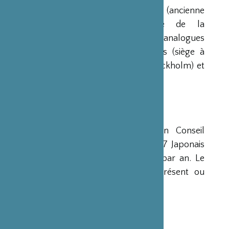
France par la Fondation Nippon (ancienne
Fondation de l’Industrie Japonaise de la
Construction Navale). Des institutions analogues
avaient déjà été créées aux Etats-Unis (siège à
New-York), en Scandinavie (siège à Stockholm) et
en Grande-Bretagne (siège à Londres).
CONSEIL D’ADMINISTRATION
La Fondation est administrée par un Conseil
d’Administration de 15 membres, dont 7 Japonais
et 8 Français, qui se réunit deux fois par an. Le
Ministre français de la Culture est présent ou
représenté au sein de ce Conseil.
DIRECTION