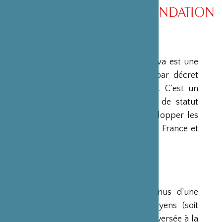
PRÉSENTATION DE LA FONDATION
PRÉSENTATION
La Fondation Franco-Japonaise Sasakawa est une
fondation reconnue d’utilité publique par décret
du Premier Ministre du 23 mars 1990. C’est un
organisme privé, sans but lucratif et de statut
français, qui a pour mission de « développer les
relations culturelles et d’amitié entre la France et
le Japon ».
RESSOURCES
Ses ressources proviennent des revenus d’une
dotation initiale de trois milliards de yens (soit
environ 20 millions d’euros à l’époque) versée à la