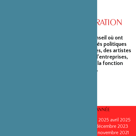
CONSEIL D’ADMINISTRATION
La Fondation peut s’enorgueillir d’un conseil où ont
siégé et siègent encore des personnalités politiques
marquantes, des créateurs et architectes, des artistes
du monde du spectacle, des capitaines d’entreprises,
ainsi que des personnalités émérites de la fonction
publique ou de la recherche scientifique.
CONSEILS D’ADMINISTRATION PAR ANNÉE
mars 2026
mars 2026
octobre 2025
octobre 2025
avril 2025
décembre 2024
décembre 2024
mai 2024
décembre 2023
avril 2023
octobre 2022
mai 2022
mai 2022
novembre 2021