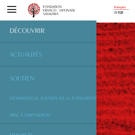
français
日本語
DÉCOUVRIR
ACTUALITÉS
SOUTIEN
DEMANDER LE SOUTIEN DE LA FONDATION
MISE À DISPOSITION