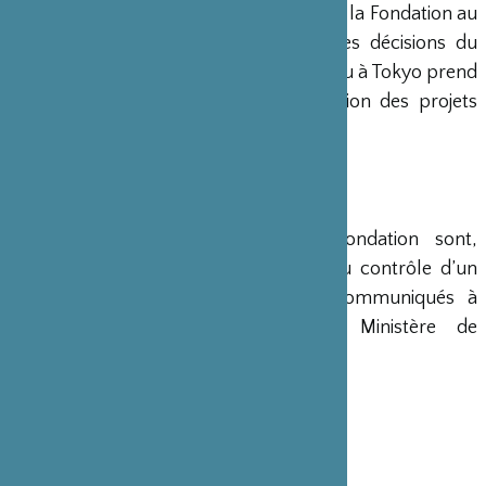
Un Directeur Général gère et dirige la Fondation au
siège de Paris, en accord avec les décisions du
Conseil d’Administration. Un bureau à Tokyo prend
en charge le montage et la gestion des projets
émanant du Japon.
COMPTES
Les comptes annuels de la Fondation sont,
conformément à la loi, soumis au contrôle d’un
commissaire aux comptes et communiqués à
différents ministères, dont le Ministère de
l’Intérieur, son ministère de tutelle.